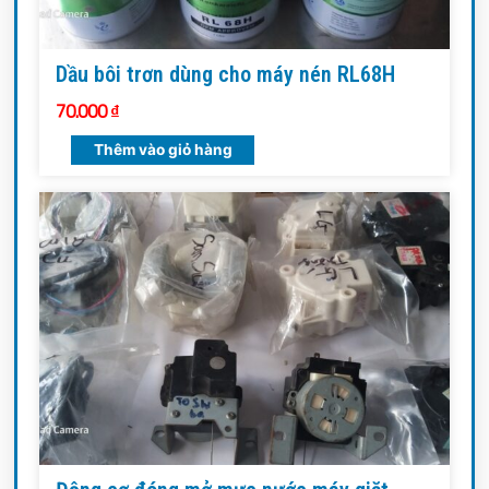
Dầu bôi trơn dùng cho máy nén RL68H
70.000
₫
Thêm vào giỏ hàng