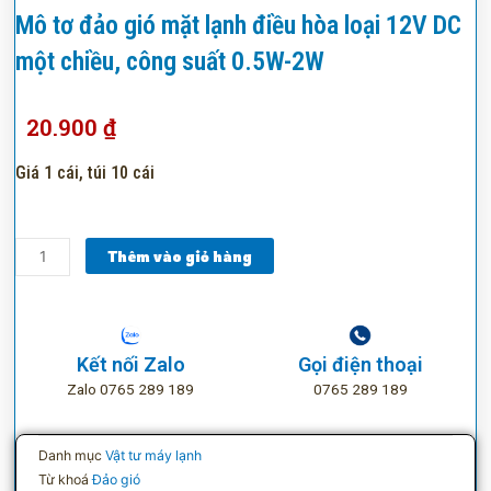
Mô tơ đảo gió mặt lạnh điều hòa loại 12V DC
một chiều, công suất 0.5W-2W
20.900
₫
Giá 1 cái, túi 10 cái
Mô
Thêm vào giỏ hàng
tơ
đảo
gió
mặt
Kết nối Zalo
Gọi điện thoại
lạnh
Zalo 0765 289 189
0765 289 189
điều
hòa
loại
Danh mục
Vật tư máy lạnh
12V
Từ khoá
Đảo gió
DC