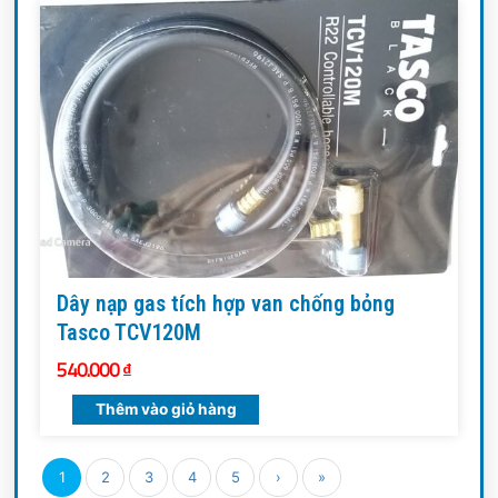
Dây nạp gas tích hợp van chống bỏng
Tasco TCV120M
540.000
₫
Thêm vào giỏ hàng
1
2
3
4
5
›
»