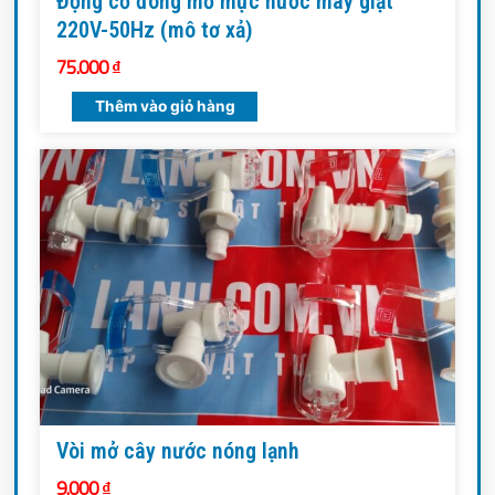
Động cơ đóng mở mực nước máy giặt
220V-50Hz (mô tơ xả)
75.000
₫
Thêm vào giỏ hàng
Vòi mở cây nước nóng lạnh
9.000
₫