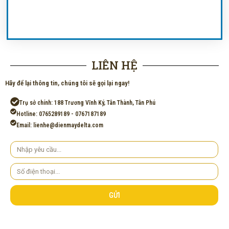
LIÊN HỆ
Hãy để lại thông tin, chúng tôi sẽ gọi lại ngay!
Trụ sở chính: 188 Trương Vĩnh Ký, Tân Thành, Tân Phú
Hotline: 0765289189 - 0767187189
Email: lienhe@dienmaydelta.com
Yêu
cầu
Số
điện
thoại
GỬI