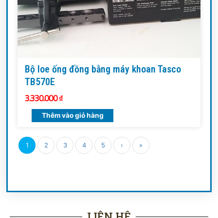
Bộ loe ống đồng bằng máy khoan Tasco
TB570E
3.330.000
₫
Thêm vào giỏ hàng
1
2
3
4
5
›
»
LIÊN HỆ