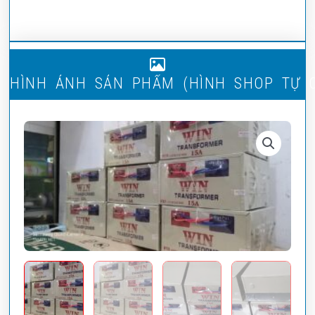
H
Ì
N
H
Ả
N
H
S
Ả
N
P
H
Ẩ
M
(
H
Ì
H
S
H
O
P
T
Ự