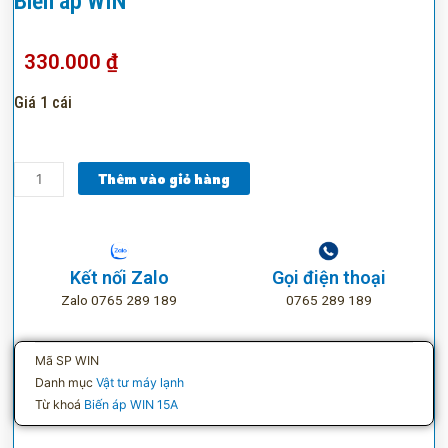
Biến áp WIN
330.000
₫
Giá 1 cái
Biến
Thêm vào giỏ hàng
áp
WIN
số
lượng
Kết nối Zalo
Gọi điện thoại
Zalo 0765 289 189
0765 289 189
Mã SP
WIN
Danh mục
Vật tư máy lạnh
Từ khoá
Biến áp WIN 15A