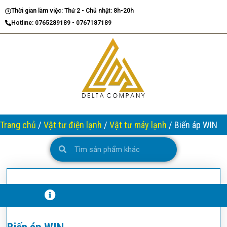
Nhảy
Thời gian làm việc: Thứ 2 - Chủ nhật: 8h-20h
tới
Hotline: 0765289189 - 0767187189
nội
dung
Trang chủ
/
Vật tư điện lạnh
/
Vật tư máy lạnh
/ Biến áp WIN
Search
Search
T
H
Ô
N
G