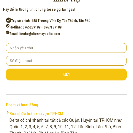
Hãy để lại thông tin, chúng tôi sẽ gọi lại ngay!
Trụ sở chính: 188 Trương Vĩnh Ký, Tân Thành, Tân Phú
Hotline: 0765289189 - 0767187189
Email: lienhe@dienmaydelta.com
Yêu
cầu
Số
điện
thoại
GỬI
Phạm vi hoạt động
Sửa chữa toàn khu vực TP.HCM
Delta có chi nhánh tại tất cả các Quận, Huyện tại TPHCM như:
Quận 1, 2, 3, 4, 5, 6, 7, 8, 9, 10, 11, 12, Tân Bình, Tân Phú, Bình