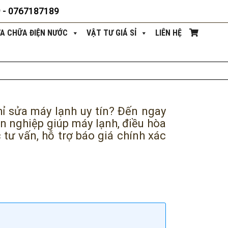
9 - 0767187189
ỬA CHỮA ĐIỆN NƯỚC
VẬT TƯ GIÁ SỈ
LIÊN HỆ
ỉ sửa máy lạnh uy tín? Đến ngay
n nghiệp giúp máy lạnh, điều hòa
tư vấn, hỗ trợ báo giá chính xác