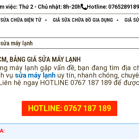
àm việc: Thứ 2 - Chủ nhật: 8h-20h
Hotline: 076528918
 SỬA CHỮA ĐIỆN TỬ
GIÁ SỮA CHỮA ĐỒ GIA DỤNG
GIÁ S
 sửa máy lạnh
CM, BẢNG GIÁ SỬA MÁY LẠNH
g máy lạnh gặp vấn đề, bạn đang tìm địa ch
ch vụ
sửa máy lạnh
uy tín, nhanh chóng, chuyê
Liên hệ ngay HOTLINE 0767 187 189 để được 
HOTLINE: 0767 187 189
A: