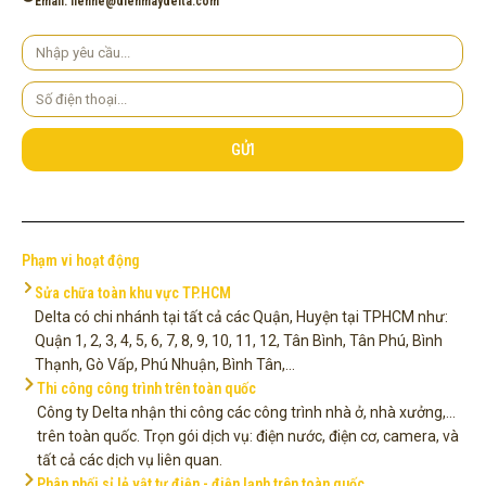
Email: lienhe@dienmaydelta.com
Yêu
cầu
Số
điện
thoại
GỬI
Phạm vi hoạt động
Sửa chữa toàn khu vực TP.HCM
Delta có chi nhánh tại tất cả các Quận, Huyện tại TPHCM như:
Quận 1, 2, 3, 4, 5, 6, 7, 8, 9, 10, 11, 12, Tân Bình, Tân Phú, Bình
Thạnh, Gò Vấp, Phú Nhuận, Bình Tân,...
Thi công công trình trên toàn quốc
Công ty Delta nhận thi công các công trình nhà ở, nhà xưởng,...
trên toàn quốc. Trọn gói dịch vụ: điện nước, điện cơ, camera, và
tất cả các dịch vụ liên quan.
Phân phối sỉ lẻ vật tư điện - điện lạnh trên toàn quốc