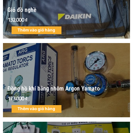
Giỏ đồ nghề
132.000
₫
Thêm vào giỏ hàng
Đồng hồ khí bằng nhôm Argon Yamato
173.000
₫
Thêm vào giỏ hàng