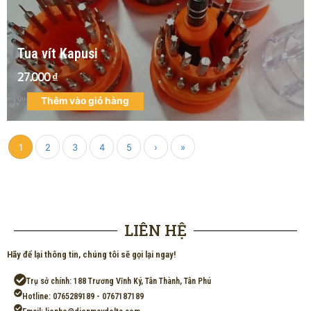
Tua vít Kapusi
27.000
₫
Thêm vào giỏ hàng
1
2
3
4
5
›
»
LIÊN HỆ
Hãy để lại thông tin, chúng tôi sẽ gọi lại ngay!
Trụ sở chính: 188 Trương Vĩnh Ký, Tân Thành, Tân Phú
Hotline: 0765289189 - 0767187189