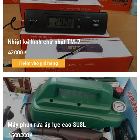
Nhiệt kế hình chữ nhật TM-7
42.000
₫
Thêm vào giỏ hàng
Máy phun rửa áp lực cao SU8L
1.500.000
₫