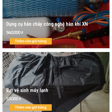
Dụng cụ hàn chảy công nghệ hàn khí XN
940.000
₫
Thêm vào giỏ hàng
Bạt vệ sinh máy lạnh
53.000
₫
Thêm vào giỏ hàng