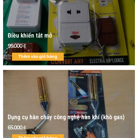
Điều khiển tắt mở
99.000
₫
Thêm vào giỏ hàng
Dụng cụ hàn chảy công nghệ hàn khí (khò gas)
65.000
₫