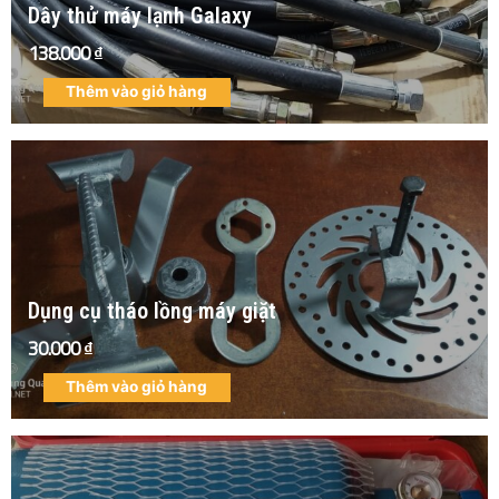
Dây thử máy lạnh Galaxy
138.000
₫
Thêm vào giỏ hàng
Dụng cụ tháo lồng máy giặt
30.000
₫
Thêm vào giỏ hàng