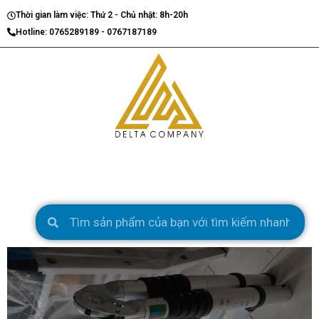
Nhảy
Thời gian làm việc: Thứ 2 - Chủ nhật: 8h-20h
tới
Hotline: 0765289189 - 0767187189
nội
dung
Search
Search