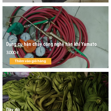
Dụng cụ hàn chảy công nghệ hàn khí Yamato
3.000
₫
Thêm vào giỏ hàng
Dây dù