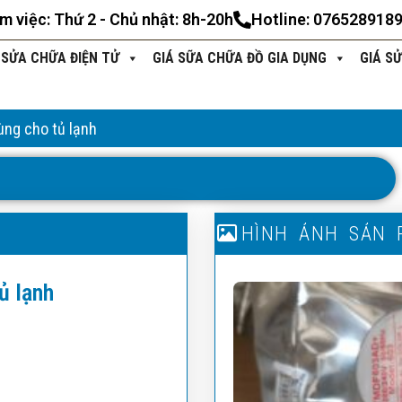
àm việc: Thứ 2 - Chủ nhật: 8h-20h
Hotline: 076528918
 SỬA CHỮA ĐIỆN TỬ
GIÁ SỮA CHỮA ĐỒ GIA DỤNG
GIÁ S
dùng cho tủ lạnh
T
H
Ô
N
G
T
I
N
S
Ả
N
P
H
H
Ì
N
Ẩ
H
M
Ả
N
H
S
Ả
N
ủ lạnh