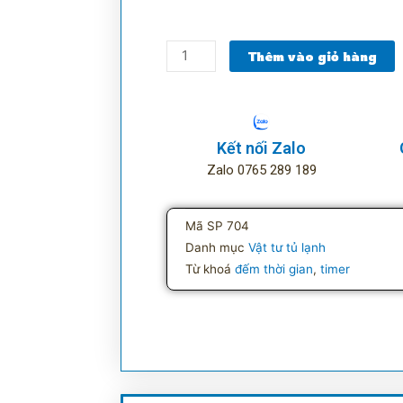
Rơ
Thêm vào giỏ hàng
le
thời
gian
dùng
Kết nối Zalo
cho
Zalo 0765 289 189
tủ
lạnh
số
Mã SP
704
lượng
Danh mục
Vật tư tủ lạnh
Từ khoá
đếm thời gian
,
timer