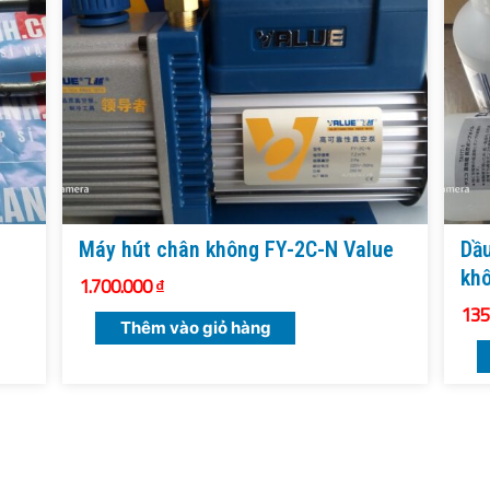
Máy hút chân không FY-2C-N Value
Dầu
kh
1.700.000
₫
135
Thêm vào giỏ hàng