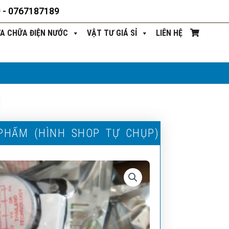
9 - 0767187189
ỬA CHỮA ĐIỆN NƯỚC
VẬT TƯ GIÁ SỈ
LIÊN HỆ
P
H
Ẩ
M
(
H
Ì
N
H
S
H
O
P
T
Ự
C
H
Ụ
P
)