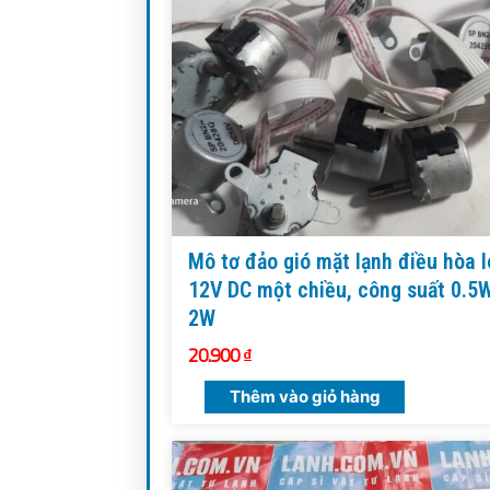
Mô tơ đảo gió mặt lạnh điều hòa l
12V DC một chiều, công suất 0.5
2W
20.900
₫
Thêm vào giỏ hàng