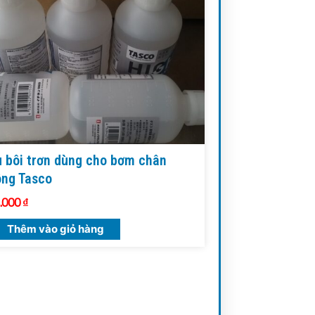
 bôi trơn dùng cho bơm chân
ông Tasco
.000
₫
Thêm vào giỏ hàng