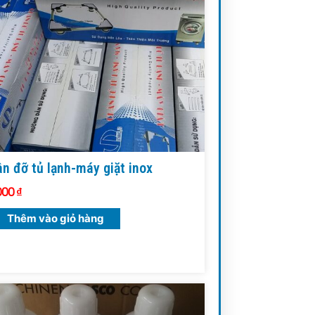
n đỡ tủ lạnh-máy giặt inox
000
₫
Thêm vào giỏ hàng