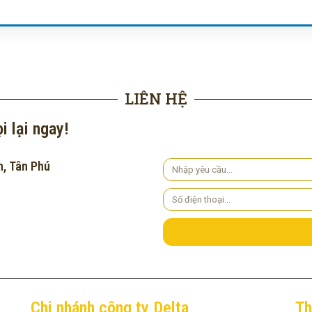
LIÊN HỆ
i lại ngay!
h, Tân Phú
Yêu
cầu
Số
điện
thoại
Chi nhánh công ty Delta
Th