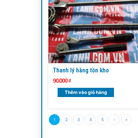
Thanh lý hàng tồn kho
90.000
₫
Thêm vào giỏ hàng
1
2
3
4
5
›
»