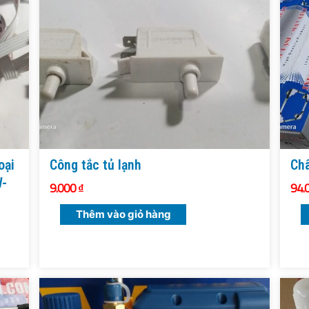
oại
Công tắc tủ lạnh
Châ
W-
9.000
₫
94.
Thêm vào giỏ hàng