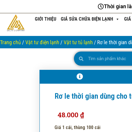
Nhảy
Thời gian l
tới
nội
GIỚI THIỆU
GIÁ SỬA CHỮA ĐIỆN LẠNH
GIÁ
dung
Trang chủ
/
Vật tư điện lạnh
/
Vật tư tủ lạnh
/ Rơ le thời gian 
Search
Search
Rơ le thời gian dùng cho t
48.000
₫
Giá 1 cái, thùng 100 cái