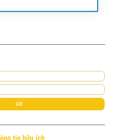
GỬI
ông tin hữu ích