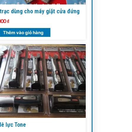
trạc dùng cho máy giặt cửa đứng
000
₫
Thêm vào giỏ hàng
lê lực Tone