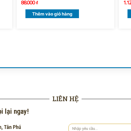
88.000
₫
1.1
Thêm vào giỏ hàng
LIÊN HỆ
i lại ngay!
h, Tân Phú
Yêu