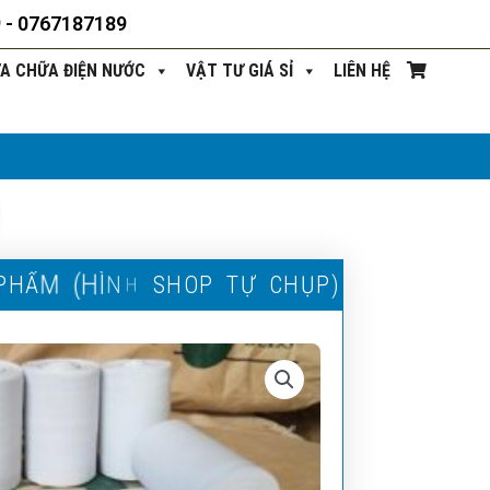
9 - 0767187189
ỬA CHỮA ĐIỆN NƯỚC
VẬT TƯ GIÁ SỈ
LIÊN HỆ
P
H
Ẩ
M
(
H
Ì
N
H
S
H
O
P
T
Ự
C
H
Ụ
P
)