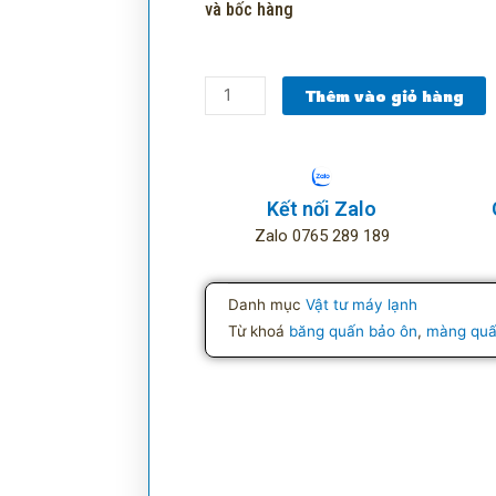
và bốc hàng
Màng
Thêm vào giỏ hàng
quấn
ống
lạnh
số
Kết nối Zalo
lượng
Zalo 0765 289 189
Danh mục
Vật tư máy lạnh
Từ khoá
băng quấn bảo ôn
,
màng quấ