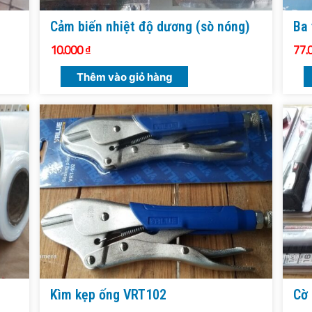
Cảm biến nhiệt độ dương (sò nóng)
Ba 
10.000
₫
77.
Thêm vào giỏ hàng
Kìm kẹp ống VRT102
Cờ 