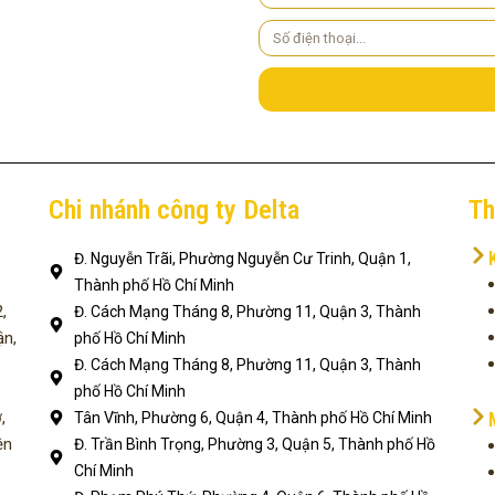
cầu
Số
điện
thoại
Chi nhánh công ty Delta
Th
Đ. Nguyễn Trãi, Phường Nguyễn Cư Trinh, Quận 1,
Thành phố Hồ Chí Minh
,
Đ. Cách Mạng Tháng 8, Phường 11, Quận 3, Thành
ận,
phố Hồ Chí Minh
Đ. Cách Mạng Tháng 8, Phường 11, Quận 3, Thành
phố Hồ Chí Minh
,
Tân Vĩnh, Phường 6, Quận 4, Thành phố Hồ Chí Minh
ện
Đ. Trần Bình Trọng, Phường 3, Quận 5, Thành phố Hồ
Chí Minh