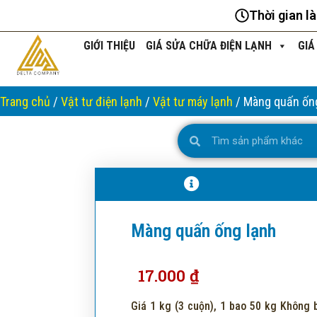
Nhảy
Thời gian l
tới
nội
GIỚI THIỆU
GIÁ SỬA CHỮA ĐIỆN LẠNH
GIÁ
dung
Trang chủ
/
Vật tư điện lạnh
/
Vật tư máy lạnh
/ Màng quấn ốn
Search
Search
Màng quấn ống lạnh
17.000
₫
Giá 1 kg (3 cuộn), 1 bao 50 kg Không