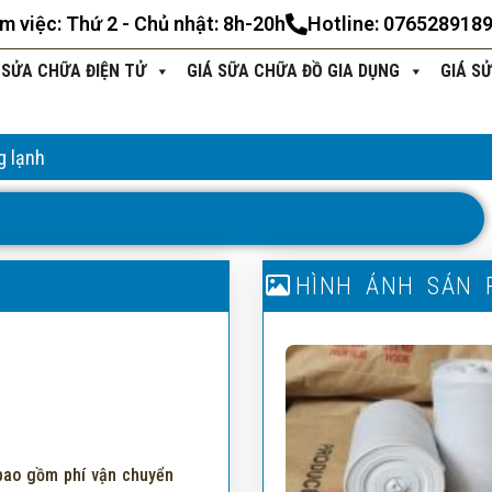
àm việc: Thứ 2 - Chủ nhật: 8h-20h
Hotline: 076528918
 SỬA CHỮA ĐIỆN TỬ
GIÁ SỮA CHỮA ĐỒ GIA DỤNG
GIÁ S
g lạnh
T
H
Ô
N
G
T
I
N
S
Ả
N
P
H
H
Ì
N
Ẩ
H
M
Ả
N
H
S
Ả
N
 bao gồm phí vận chuyển