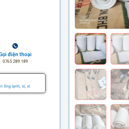
Gọi điện thoại
0765 289 189
n ống lạnh
,
si
,
xi