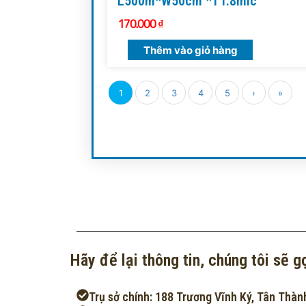
L500m*W50cm *T1.8mic
170.000
₫
Thêm vào giỏ hàng
1
2
3
4
5
›
»
Hãy để lại thông tin, chúng tôi sẽ gọ
Trụ sở chính: 188 Trương Vĩnh Ký, Tân Thàn