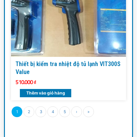
Thiết bị kiểm tra nhiệt độ tủ lạnh VIT300S
Value
510.000
₫
Thêm vào giỏ hàng
1
2
3
4
5
›
»