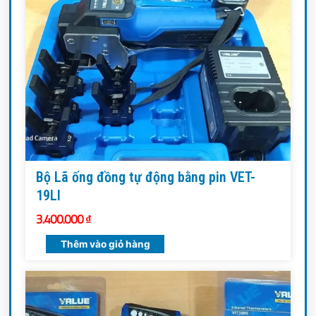
Bộ Lã ống đồng tự động bằng pin VET-
19LI
3.400.000
₫
Thêm vào giỏ hàng