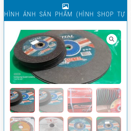
H
Ì
N
H
Ả
N
H
S
Ả
N
P
H
Ẩ
M
(
H
Ì
N
H
S
H
O
P
T
Ự