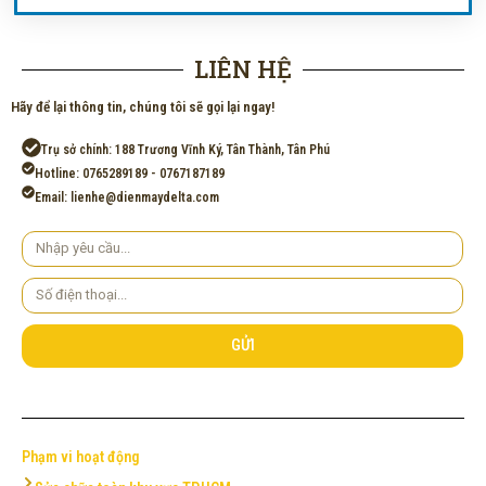
LIÊN HỆ
Hãy để lại thông tin, chúng tôi sẽ gọi lại ngay!
Trụ sở chính: 188 Trương Vĩnh Ký, Tân Thành, Tân Phú
Hotline: 0765289189 - 0767187189
Email: lienhe@dienmaydelta.com
Yêu
cầu
Số
điện
thoại
GỬI
Phạm vi hoạt động