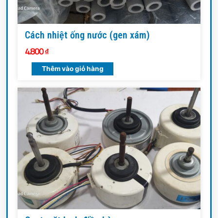
Cách nhiệt ống nước (gen xám)
4.800
₫
Thêm vào giỏ hàng