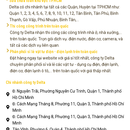
Sửa chữa toàn khu vực TP.HCM
Delta có chi nhánh tại tất cả các Quận, Huyện tại TPHCM như:
Quận 1, 2, 3, 4, 5, 6, 7, 8, 9, 10, 11, 12, Tân Bình, Tân Phú, Bình
Thạnh, Gò Vấp, Phú Nhuận, Bình Tân,...
Thi công công trình trên toàn quốc
Công ty Delta nhận thi công các công trình nhà ở, nhà xưởng,...
trên toàn quốc. Trọn gói dịch vụ: điện nước, điện cơ, camera, và
tất cả các dịch vụ liên quan.
Phân phối sỉ lẻ vật tư điện - điện lạnh trên toàn quốc
Đặt hàng ngay tại website với giá sỉ tốt nhất, công ty Delta
chuyên phân phối sỉ và lẻ các vật tư - dụng cụ điện, điện lạnh,
điện cơ, điện lạnh ô tô,... trên toàn quốc với giá thấp nhất.
Chi nhánh công ty Delta
Đ. Nguyễn Trãi, Phường Nguyễn Cư Trinh, Quận 1, Thành phố
Hồ Chí Minh
Đ. Cách Mạng Tháng 8, Phường 11, Quận 3, Thành phố Hồ Chí
Minh
Đ. Cách Mạng Tháng 8, Phường 11, Quận 3, Thành phố Hồ Chí
Minh
Tân Vĩnh, Phường 6, Quận 4, Thành phố Hồ Chí Minh