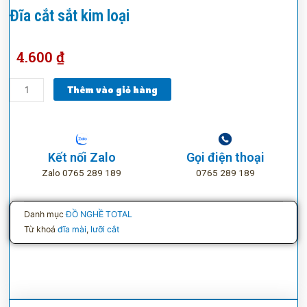
Đĩa cắt sắt kim loại
4.600
₫
Đĩa
Thêm vào giỏ hàng
cắt
sắt
kim
loại
Kết nối Zalo
Gọi điện thoại
số
Zalo 0765 289 189
0765 289 189
lượng
Danh mục
ĐỒ NGHỀ TOTAL
Từ khoá
đĩa mài
,
lưỡi cắt