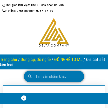
Nhảy
Thời gian làm việc: Thứ 2 - Chủ nhật: 8h-20h
tới
Hotline: 0765289189 - 0767187189
nội
dung
Trang chủ
/
Dụng cụ, đồ nghề
/
ĐỒ NGHỀ TOTAL
/ Đĩa cắt sắt
kim loại
Search
Search
T
H
Ô
N
G