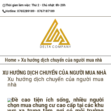
Nhảy
Thời gian làm việc: Thứ 2 - Chủ nhật: 8h-20h
tới
Hotline: 0765289189 - 0767187189
nội
dung
Home
»
Xu hướng dịch chuyển của người mua nhà
XU HƯỚNG DỊCH CHUYỂN CỦA NGƯỜI MUA NHÀ
Xu hướng dịch chuyển của người mua
nhà
Đề cao tiện ích sống, nhiều người
chọn mua chung cư cao cấp tại các khu
vực xa trung tâm, nơi có môi trường