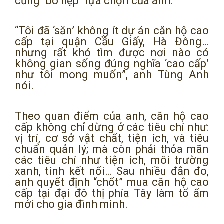
cũng “bó hẹp” lựa chọn của anh.
“Tôi đã ‘săn’ không ít dự án căn hộ cao
cấp tại quận Cầu Giấy, Hà Đông…
nhưng rất khó tìm được nơi nào có
không gian sống đúng nghĩa ‘cao cấp’
như tôi mong muốn”, anh Tùng Anh
nói.
Theo quan điểm của anh, căn hộ cao
cấp không chỉ dừng ở các tiêu chí như:
vị trí, cơ sở vật chất, tiện ích, và tiêu
chuẩn quản lý; mà còn phải thỏa mãn
các tiêu chí như tiện ích, môi trường
xanh, tính kết nối… Sau nhiều đắn đo,
anh quyết định “chốt” mua căn hộ cao
cấp tại đại đô thị phía Tây làm tổ ấm
mới cho gia đình mình.