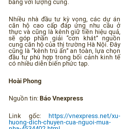
bằng với lượng cung.
Nhiều nhà đầu tư kỳ vọng, các dự án
căn hộ cao cấp đáp ứng nhu cầu ở
thực và cũng là kênh giữ tiền hiệu quả,
sẽ góp phần giải “cơn khát” nguồn
cung căn hộ của thị trường Hà Nội. Đây
cũng là “kênh trú ẩn” an toàn, lựa chọn
đầu tư phù hợp trong bối cảnh kinh tế
có nhiều diễn biến phức tạp.
Hoài Phong
Nguồn tin:
Báo Vnexpress
Link gốc:
https://vnexpress.net/xu-
huong-dich-chuyen-cua-nguoi-mua-
nha-4534402.html