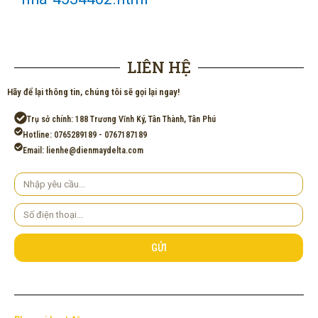
LIÊN HỆ
Hãy để lại thông tin, chúng tôi sẽ gọi lại ngay!
Trụ sở chính: 188 Trương Vĩnh Ký, Tân Thành, Tân Phú
Hotline: 0765289189 - 0767187189
Email: lienhe@dienmaydelta.com
Yêu
cầu
Số
điện
thoại
GỬI