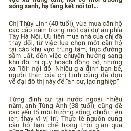
sống xanh, hạ tầng kết nối tốt…
Chị Thùy Linh (40 tuổi), vừa mua căn hộ
cao cấp nằm trong một đại dự án phía
Tây Hà Nội. Ưu tiên mua nhà của chị đã
thay đổi, từ việc lựa chọn một căn hộ
tại các khu vực trung tâm, trục đường
sầm uất, đến việc chuyển hướng sang
khu đô thị quy hoạch đồng bộ, nhưng
xa “lõi” nội đô. Nhiều gia đình bạn bè,
người thân của chị Linh cũng đã dọn
về đại đô thị này để “an cư, lạc nghiệp”.
Từng định cư tại nước ngoài nhiều
năm, anh Tùng Anh (38 tuổi), cũng đề
cao yếu tố môi trường sống, chuỗi tiện
ích, thay vì vị trí. Thực tế nguồn cung
căn hộ hạn chế trong thời gian qua