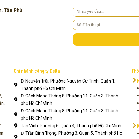
h, Tân Phú
Yêu
cầu
Số
điện
thoại
Chi nhánh công ty Delta
Thô
Đ. Nguyễn Trãi, Phường Nguyễn Cư Trinh, Quận 1,
Thành phố Hồ Chí Minh
,
Đ. Cách Mạng Tháng 8, Phường 11, Quận 3, Thành
ận,
phố Hồ Chí Minh
Đ. Cách Mạng Tháng 8, Phường 11, Quận 3, Thành
phố Hồ Chí Minh
,
Tân Vĩnh, Phường 6, Quận 4, Thành phố Hồ Chí Minh
ện
Đ. Trần Bình Trọng, Phường 3, Quận 5, Thành phố Hồ