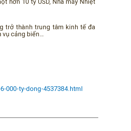
ột hơn 10 tỷ USD, Nhà máy Nhiệt
 trở thành trung tâm kinh tế đa
h vụ cảng biển…
-6-000-ty-dong-4537384.html