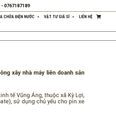
9 - 0767187189
ỬA CHỮA ĐIỆN NƯỚC
VẬT TƯ GIÁ SỈ
LIÊN HỆ
công xây nhà máy liên doanh sản
inh tế Vũng Áng, thuộc xã Kỳ Lợi,
hate), sử dụng chủ yếu cho pin xe