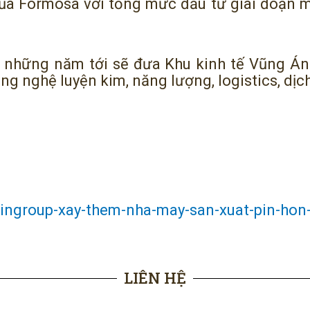
a Formosa với tổng mức đầu tư giai đoạn m
g những năm tới sẽ đưa Khu kinh tế Vũng Áng
ng nghệ luyện kim, năng lượng, logistics, dịc
/vingroup-xay-them-nha-may-san-xuat-pin-hon
LIÊN HỆ