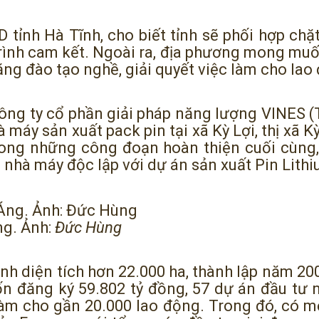
tỉnh Hà Tĩnh, cho biết tỉnh sẽ phối hợp chặ
trình cam kết. Ngoài ra, địa phương mong muố
ng đào tạo nghề, giải quyết việc làm cho lao
ông ty cổ phần giải pháp năng lượng VINES 
máy sản xuất pack pin tại xã Kỳ Lợi, thị xã 
rong những công đoạn hoàn thiện cuối cùng, 
 nhà máy độc lập với dự án sản xuất Pin Lith
ng. Ảnh:
Đức Hùng
Anh diện tích hơn 22.000 ha, thành lập năm 20
ốn đăng ký 59.802 tỷ đồng, 57 dự án đầu tư 
 làm cho gần 20.000 lao động. Trong đó, có 