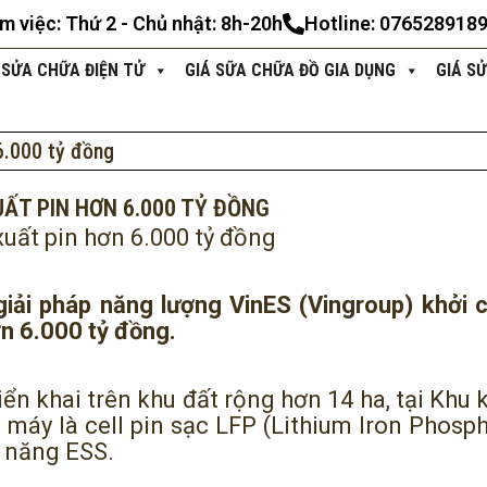
àm việc: Thứ 2 - Chủ nhật: 8h-20h
Hotline: 076528918
 SỬA CHỮA ĐIỆN TỬ
GIÁ SỮA CHỮA ĐỒ GIA DỤNG
GIÁ S
6.000 tỷ đồng
ẤT PIN HƠN 6.000 TỶ ĐỒNG
uất pin hơn 6.000 tỷ đồng
iải pháp năng lượng VinES (Vingroup) khởi 
ơn 6.000 tỷ đồng.
ển khai trên khu đất rộng hơn 14 ha, tại Khu k
máy là cell pin sạc LFP (Lithium Iron Phosp
n năng ESS.