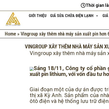
Nhảy
Thời gian l
tới
nội
GIỚI THIỆU
GIÁ SỬA CHỮA ĐIỆN LẠNH
GIÁ
dung
Home
»
Vingroup xây thêm nhà máy sản xuất pin hơn 
VINGROUP XÂY THÊM NHÀ MÁY SẢN XU
Vingroup xây thêm nhà máy sản x
Sáng 18/11, Công ty cổ phần g
xuất pin lithium, với vốn đầu tư h
Giai đoạn một của dự án được tri
thị xã Kỳ Anh. Sản phẩm của nhà 
ôtô điện và hệ thống lưu trữ điệ