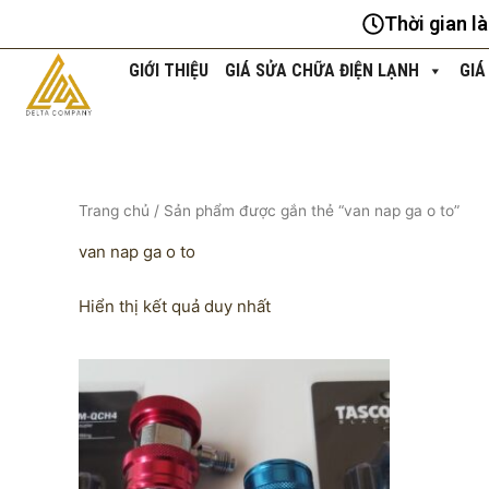
Nhảy
Thời gian l
tới
nội
GIỚI THIỆU
GIÁ SỬA CHỮA ĐIỆN LẠNH
GIÁ
dung
Trang chủ
/ Sản phẩm được gắn thẻ “van nap ga o to”
van nap ga o to
Hiển thị kết quả duy nhất