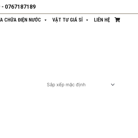
9 - 0767187189
ỬA CHỮA ĐIỆN NƯỚC
VẬT TƯ GIÁ SỈ
LIÊN HỆ