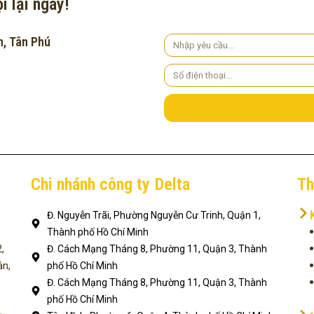
i lại ngay!
h, Tân Phú
Yêu
cầu
Số
điện
thoại
Chi nhánh công ty Delta
Th
Đ. Nguyễn Trãi, Phường Nguyễn Cư Trinh, Quận 1,
Thành phố Hồ Chí Minh
,
Đ. Cách Mạng Tháng 8, Phường 11, Quận 3, Thành
ận,
phố Hồ Chí Minh
Đ. Cách Mạng Tháng 8, Phường 11, Quận 3, Thành
phố Hồ Chí Minh