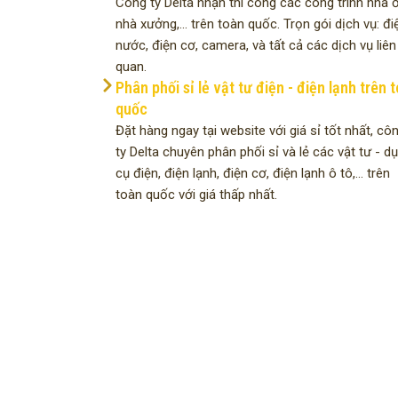
Công ty Delta nhận thi công các công trình nhà ở
nhà xưởng,... trên toàn quốc. Trọn gói dịch vụ: đi
nước, điện cơ, camera, và tất cả các dịch vụ liên
quan.
Phân phối sỉ lẻ vật tư điện - điện lạnh trên 
quốc
Đặt hàng ngay tại website với giá sỉ tốt nhất, cô
ty Delta chuyên phân phối sỉ và lẻ các vật tư - d
cụ điện, điện lạnh, điện cơ, điện lạnh ô tô,... trên
toàn quốc với giá thấp nhất.