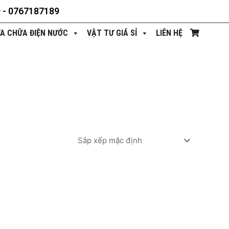
9 - 0767187189
ỬA CHỮA ĐIỆN NƯỚC
VẬT TƯ GIÁ SỈ
LIÊN HỆ