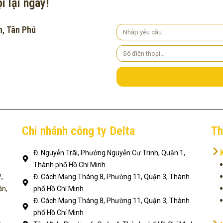
i lại ngay!
h, Tân Phú
Yêu
cầu
Số
điện
thoại
Chi nhánh công ty Delta
Th
Đ. Nguyễn Trãi, Phường Nguyễn Cư Trinh, Quận 1,
Thành phố Hồ Chí Minh
,
Đ. Cách Mạng Tháng 8, Phường 11, Quận 3, Thành
ận,
phố Hồ Chí Minh
Đ. Cách Mạng Tháng 8, Phường 11, Quận 3, Thành
phố Hồ Chí Minh