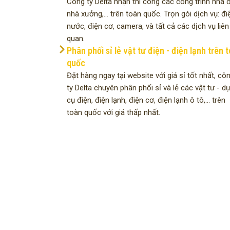
Công ty Delta nhận thi công các công trình nhà ở
nhà xưởng,... trên toàn quốc. Trọn gói dịch vụ: đi
nước, điện cơ, camera, và tất cả các dịch vụ liên
quan.
Phân phối sỉ lẻ vật tư điện - điện lạnh trên 
quốc
Đặt hàng ngay tại website với giá sỉ tốt nhất, cô
ty Delta chuyên phân phối sỉ và lẻ các vật tư - d
cụ điện, điện lạnh, điện cơ, điện lạnh ô tô,... trên
toàn quốc với giá thấp nhất.