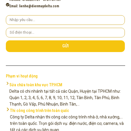
Email: lienhe@dienmaydelta.com
Yêu
cầu
Số
điện
thoại
GỬI
Phạm vi hoạt động
Sửa chữa toàn khu vực TP.HCM
Delta có chi nhánh tại tất cả các Quận, Huyện tại TPHCM như:
Quận 1, 2, 3, 4, 5, 6, 7, 8, 9, 10, 11, 12, Tân Bình, Tân Phú, Bình
Thạnh, Gò Vấp, Phú Nhuận, Bình Tân,...
Thi công công trình trên toàn quốc
Công ty Delta nhận thi công các công trình nhà ở, nhà xưởng,...
trên toàn quốc. Trọn gói dịch vụ: điện nước, điện cơ, camera, và
tất cả các dịch vụ liên quan.