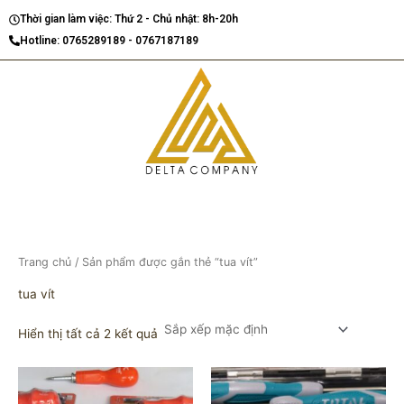
Nhảy
Thời gian làm việc: Thứ 2 - Chủ nhật: 8h-20h
tới
Hotline: 0765289189 - 0767187189
nội
dung
Trang chủ
/ Sản phẩm được gắn thẻ “tua vít”
tua vít
Hiển thị tất cả 2 kết quả