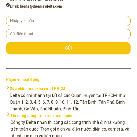
Email: lienhe@dienmaydelta.com
Yêu
cầu
Số
điện
thoại
GỬI
Phạm vi hoạt động
Sửa chữa toàn khu vực TP.HCM
Delta có chi nhánh tại tất cả các Quận, Huyện tại TPHCM như:
Quận 1, 2, 3, 4, 5, 6, 7, 8, 9, 10, 11, 12, Tân Bình, Tân Phú, Bình
Thạnh, Gò Vấp, Phú Nhuận, Bình Tân,...
Thi công công trình trên toàn quốc
Công ty Delta nhận thi công các công trình nhà ở, nhà xưởng,...
trên toàn quốc. Trọn gói dịch vụ: điện nước, điện cơ, camera, và
tất cả các dịch vụ liên quan.