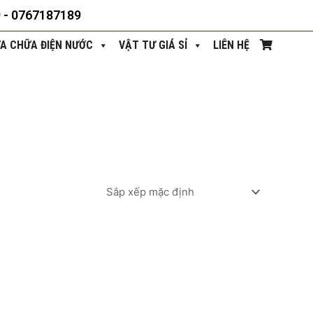
9 - 0767187189
ỬA CHỮA ĐIỆN NƯỚC
VẬT TƯ GIÁ SỈ
LIÊN HỆ