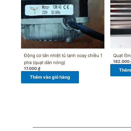
Động cơ tản nhiệt tủ lạnh xoay chiều 1
Quạt lồn
182.000
pha (quạt dàn nóng)
17.000
₫
Thêm 
Thêm vào giỏ hàng