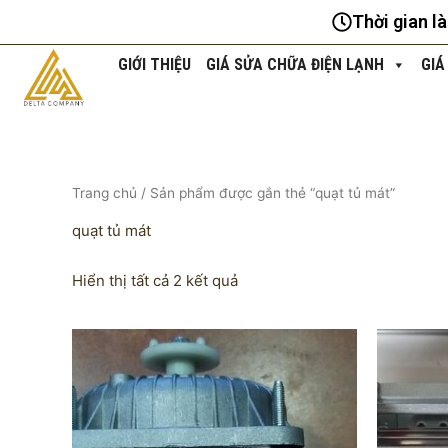
Nhảy
Thời gian l
tới
nội
GIỚI THIỆU
GIÁ SỬA CHỮA ĐIỆN LẠNH
GIÁ
dung
Trang chủ
/ Sản phẩm được gắn thẻ “quạt tủ mát”
quạt tủ mát
Hiển thị tất cả 2 kết quả