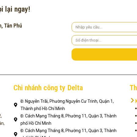
i lại ngay!
h, Tân Phú
Yêu
cầu
Số
điện
thoại
Chi nhánh công ty Delta
Th
Đ. Nguyễn Trãi, Phường Nguyễn Cư Trinh, Quận 1,
Thành phố Hồ Chí Minh
,
Đ. Cách Mạng Tháng 8, Phường 11, Quận 3, Thành
ận,
phố Hồ Chí Minh
Đ. Cách Mạng Tháng 8, Phường 11, Quận 3, Thành