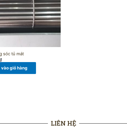
g sóc tủ mát
₫
vào giỏ hàng
LIÊN HỆ