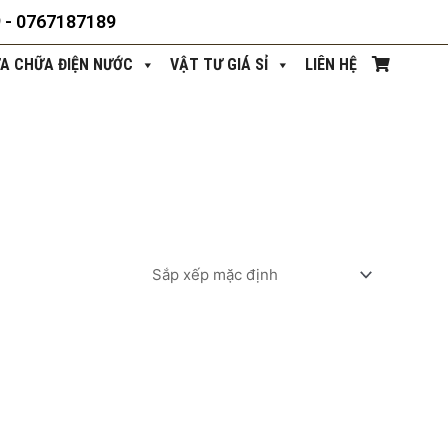
9 - 0767187189
ỬA CHỮA ĐIỆN NƯỚC
VẬT TƯ GIÁ SỈ
LIÊN HỆ