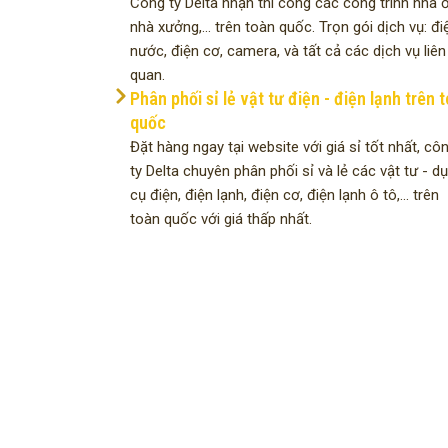
Công ty Delta nhận thi công các công trình nhà ở
nhà xưởng,... trên toàn quốc. Trọn gói dịch vụ: đi
nước, điện cơ, camera, và tất cả các dịch vụ liên
quan.
Phân phối sỉ lẻ vật tư điện - điện lạnh trên 
quốc
Đặt hàng ngay tại website với giá sỉ tốt nhất, cô
ty Delta chuyên phân phối sỉ và lẻ các vật tư - d
cụ điện, điện lạnh, điện cơ, điện lạnh ô tô,... trên
toàn quốc với giá thấp nhất.