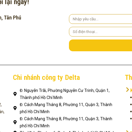
i lại ngay!
h, Tân Phú
Yêu
cầu
Số
điện
thoại
Chi nhánh công ty Delta
Th
Đ. Nguyễn Trãi, Phường Nguyễn Cư Trinh, Quận 1,
Thành phố Hồ Chí Minh
,
Đ. Cách Mạng Tháng 8, Phường 11, Quận 3, Thành
ận,
phố Hồ Chí Minh
Đ. Cách Mạng Tháng 8, Phường 11, Quận 3, Thành
phố Hồ Chí Minh