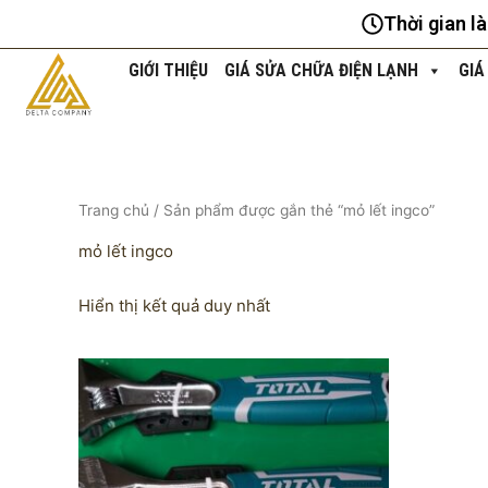
Nhảy
Thời gian l
tới
nội
GIỚI THIỆU
GIÁ SỬA CHỮA ĐIỆN LẠNH
GIÁ
dung
Trang chủ
/ Sản phẩm được gắn thẻ “mỏ lết ingco”
mỏ lết ingco
Hiển thị kết quả duy nhất