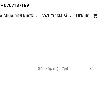
9 - 0767187189
ỬA CHỮA ĐIỆN NƯỚC
VẬT TƯ GIÁ SỈ
LIÊN HỆ