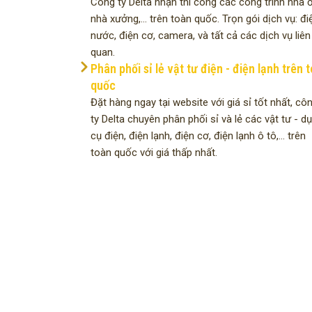
Công ty Delta nhận thi công các công trình nhà ở
nhà xưởng,... trên toàn quốc. Trọn gói dịch vụ: đi
nước, điện cơ, camera, và tất cả các dịch vụ liên
quan.
Phân phối sỉ lẻ vật tư điện - điện lạnh trên 
quốc
Đặt hàng ngay tại website với giá sỉ tốt nhất, cô
ty Delta chuyên phân phối sỉ và lẻ các vật tư - d
cụ điện, điện lạnh, điện cơ, điện lạnh ô tô,... trên
toàn quốc với giá thấp nhất.