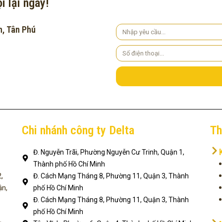
i lại ngay!
h, Tân Phú
Yêu
cầu
Số
điện
thoại
Chi nhánh công ty Delta
Th
Đ. Nguyễn Trãi, Phường Nguyễn Cư Trinh, Quận 1,
Thành phố Hồ Chí Minh
,
Đ. Cách Mạng Tháng 8, Phường 11, Quận 3, Thành
ận,
phố Hồ Chí Minh
Đ. Cách Mạng Tháng 8, Phường 11, Quận 3, Thành
phố Hồ Chí Minh