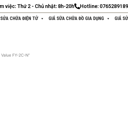
àm việc: Thứ 2 - Chủ nhật: 8h-20h
Hotline: 076528918
 SỬA CHỮA ĐIỆN TỬ
GIÁ SỮA CHỮA ĐỒ GIA DỤNG
GIÁ S
 Value FY-2C-N”