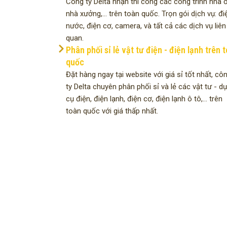
Công ty Delta nhận thi công các công trình nhà ở
nhà xưởng,... trên toàn quốc. Trọn gói dịch vụ: đi
nước, điện cơ, camera, và tất cả các dịch vụ liên
quan.
Phân phối sỉ lẻ vật tư điện - điện lạnh trên 
quốc
Đặt hàng ngay tại website với giá sỉ tốt nhất, cô
ty Delta chuyên phân phối sỉ và lẻ các vật tư - d
cụ điện, điện lạnh, điện cơ, điện lạnh ô tô,... trên
toàn quốc với giá thấp nhất.