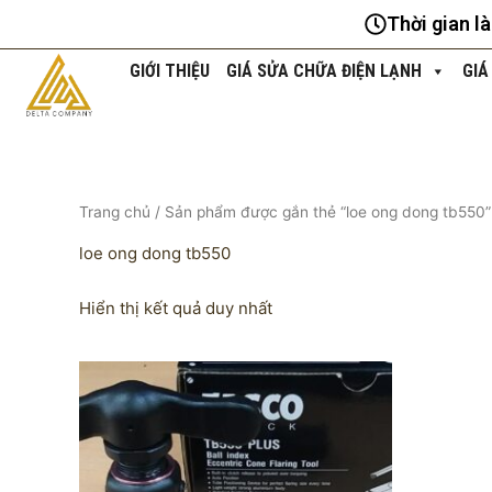
Nhảy
Thời gian l
tới
nội
GIỚI THIỆU
GIÁ SỬA CHỮA ĐIỆN LẠNH
GIÁ
dung
Trang chủ
/ Sản phẩm được gắn thẻ “loe ong dong tb550”
loe ong dong tb550
Hiển thị kết quả duy nhất