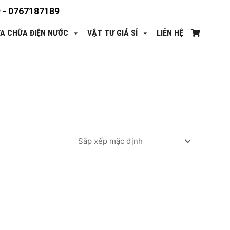
9 - 0767187189
ỬA CHỮA ĐIỆN NƯỚC
VẬT TƯ GIÁ SỈ
LIÊN HỆ