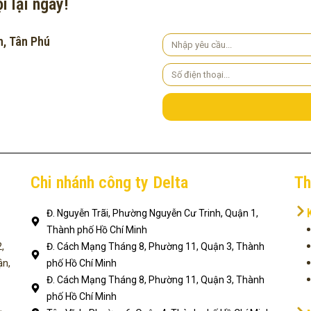
i lại ngay!
h, Tân Phú
Yêu
cầu
Số
điện
thoại
Chi nhánh công ty Delta
Th
Đ. Nguyễn Trãi, Phường Nguyễn Cư Trinh, Quận 1,
Thành phố Hồ Chí Minh
,
Đ. Cách Mạng Tháng 8, Phường 11, Quận 3, Thành
ận,
phố Hồ Chí Minh
Đ. Cách Mạng Tháng 8, Phường 11, Quận 3, Thành
phố Hồ Chí Minh