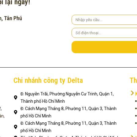
i lại ngay!
h, Tân Phú
Yêu
cầu
Số
điện
thoại
Chi nhánh công ty Delta
Th
Đ. Nguyễn Trãi, Phường Nguyễn Cư Trinh, Quận 1,
Thành phố Hồ Chí Minh
,
Đ. Cách Mạng Tháng 8, Phường 11, Quận 3, Thành
ận,
phố Hồ Chí Minh
Đ. Cách Mạng Tháng 8, Phường 11, Quận 3, Thành
phố Hồ Chí Minh