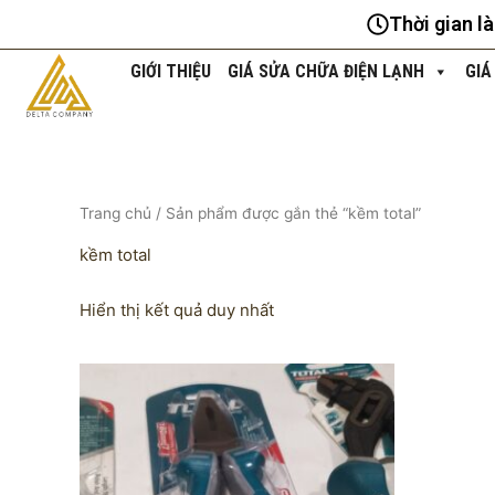
Nhảy
Thời gian l
tới
nội
GIỚI THIỆU
GIÁ SỬA CHỮA ĐIỆN LẠNH
GIÁ
dung
Trang chủ
/ Sản phẩm được gắn thẻ “kềm total”
kềm total
Hiển thị kết quả duy nhất