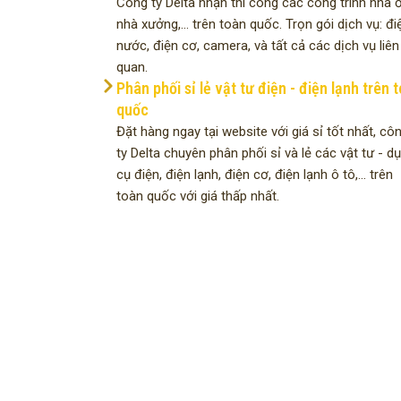
Công ty Delta nhận thi công các công trình nhà ở
nhà xưởng,... trên toàn quốc. Trọn gói dịch vụ: đi
nước, điện cơ, camera, và tất cả các dịch vụ liên
quan.
Phân phối sỉ lẻ vật tư điện - điện lạnh trên 
quốc
Đặt hàng ngay tại website với giá sỉ tốt nhất, cô
ty Delta chuyên phân phối sỉ và lẻ các vật tư - d
cụ điện, điện lạnh, điện cơ, điện lạnh ô tô,... trên
toàn quốc với giá thấp nhất.