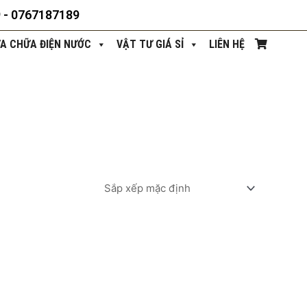
9 - 0767187189
ỬA CHỮA ĐIỆN NƯỚC
VẬT TƯ GIÁ SỈ
LIÊN HỆ