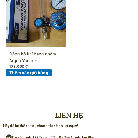
Đồng hồ khí bằng nhôm
Argon Yamato
173.000
₫
Thêm vào giỏ hàng
LIÊN HỆ
Hãy để lại thông tin, chúng tôi sẽ gọi lại ngay!
Trụ sở chính: 188 Trương Vĩnh Ký, Tân Thành, Tân Phú