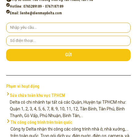
Hotline: 0765289189 - 0767187189
Email: lienhe@dienmaydelta.com
Yêu
cầu
Số
điện
thoại
GỬI
Phạm vi hoạt động
Sửa chữa toàn khu vực TP.HCM
Delta có chi nhánh tại tất cả các Quận, Huyện tại TPHCM như:
Quận 1, 2, 3, 4, 5, 6, 7, 8, 9, 10, 11, 12, Tân Bình, Tân Phú, Bình
Thạnh, Gò Vấp, Phú Nhuận, Bình Tân,...
Thi công công trình trên toàn quốc
Công ty Delta nhận thi công các công trình nhà ở, nhà xưởng,...
trên toàn quốc. Trọn gói dịch vụ: điện nước, điện cơ, camera, và