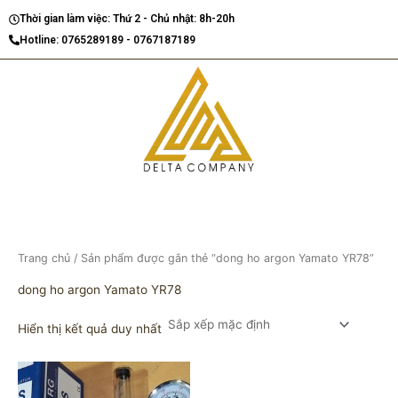
Nhảy
Thời gian làm việc: Thứ 2 - Chủ nhật: 8h-20h
tới
Hotline: 0765289189 - 0767187189
nội
dung
Trang chủ
/ Sản phẩm được gắn thẻ “dong ho argon Yamato YR78”
dong ho argon Yamato YR78
Hiển thị kết quả duy nhất