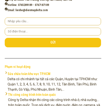
Hotline: 0765289189 - 0767187189
Email: lienhe@dienmaydelta.com
Yêu
cầu
Số
điện
thoại
GỬI
Phạm vi hoạt động
Sửa chữa toàn khu vực TP.HCM
Delta có chi nhánh tại tất cả các Quận, Huyện tại TPHCM như:
Quận 1, 2, 3, 4, 5, 6, 7, 8, 9, 10, 11, 12, Tân Bình, Tân Phú, Bình
Thạnh, Gò Vấp, Phú Nhuận, Bình Tân,...
Thi công công trình trên toàn quốc
Công ty Delta nhận thi công các công trình nhà ở, nhà xưởng,...
trên toàn quốc. Trọn gói dịch vụ: điện nước, điện cơ, camera, và