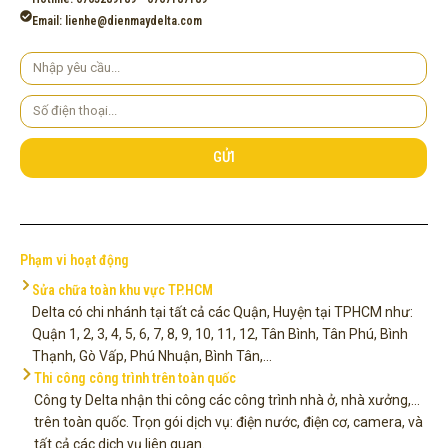
Email: lienhe@dienmaydelta.com
Yêu
cầu
Số
điện
thoại
GỬI
Phạm vi hoạt động
Sửa chữa toàn khu vực TP.HCM
Delta có chi nhánh tại tất cả các Quận, Huyện tại TPHCM như:
Quận 1, 2, 3, 4, 5, 6, 7, 8, 9, 10, 11, 12, Tân Bình, Tân Phú, Bình
Thạnh, Gò Vấp, Phú Nhuận, Bình Tân,...
Thi công công trình trên toàn quốc
Công ty Delta nhận thi công các công trình nhà ở, nhà xưởng,...
trên toàn quốc. Trọn gói dịch vụ: điện nước, điện cơ, camera, và
tất cả các dịch vụ liên quan.