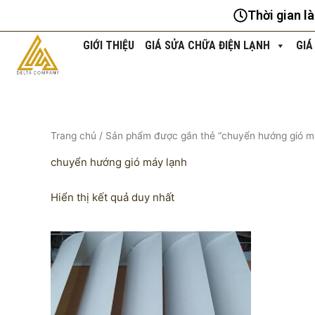
Nhảy
Thời gian l
tới
nội
GIỚI THIỆU
GIÁ SỬA CHỮA ĐIỆN LẠNH
GIÁ
dung
Trang chủ
/ Sản phẩm được gắn thẻ “chuyển hướng gió m
chuyển hướng gió máy lạnh
Hiển thị kết quả duy nhất