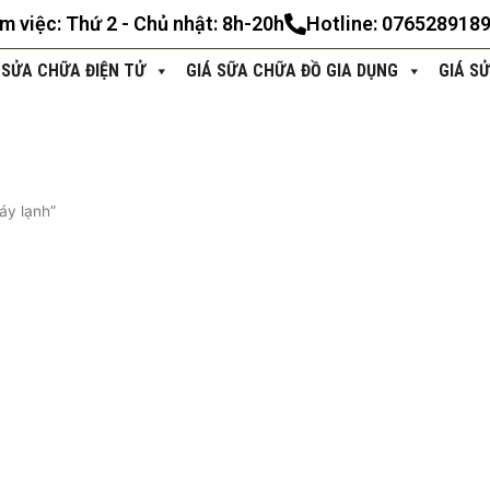
àm việc: Thứ 2 - Chủ nhật: 8h-20h
Hotline: 076528918
 SỬA CHỮA ĐIỆN TỬ
GIÁ SỮA CHỮA ĐỒ GIA DỤNG
GIÁ S
áy lạnh”