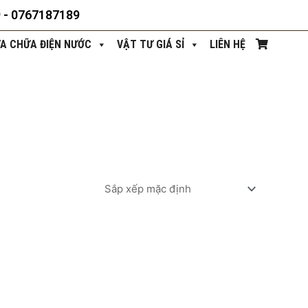
9 - 0767187189
ỬA CHỮA ĐIỆN NƯỚC
VẬT TƯ GIÁ SỈ
LIÊN HỆ