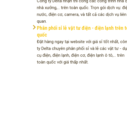
Công ty Delta nhận thi công các công trình nhà ở
nhà xưởng,... trên toàn quốc. Trọn gói dịch vụ: đi
nước, điện cơ, camera, và tất cả các dịch vụ liên
quan.
Phân phối sỉ lẻ vật tư điện - điện lạnh trên 
quốc
Đặt hàng ngay tại website với giá sỉ tốt nhất, cô
ty Delta chuyên phân phối sỉ và lẻ các vật tư - d
cụ điện, điện lạnh, điện cơ, điện lạnh ô tô,... trên
toàn quốc với giá thấp nhất.