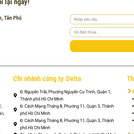
i lại ngay!
h, Tân Phú
Yêu
cầu
Số
điện
thoại
Chi nhánh công ty Delta
Th
Đ. Nguyễn Trãi, Phường Nguyễn Cư Trinh, Quận 1,
Thành phố Hồ Chí Minh
,
Đ. Cách Mạng Tháng 8, Phường 11, Quận 3, Thành
ận,
phố Hồ Chí Minh
Đ. Cách Mạng Tháng 8, Phường 11, Quận 3, Thành
phố Hồ Chí Minh