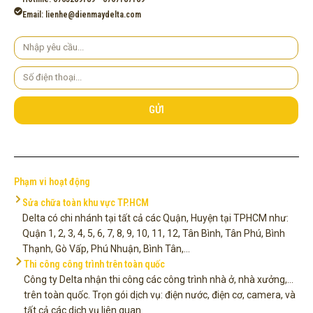
Email: lienhe@dienmaydelta.com
Yêu
cầu
Số
điện
thoại
GỬI
Phạm vi hoạt động
Sửa chữa toàn khu vực TP.HCM
Delta có chi nhánh tại tất cả các Quận, Huyện tại TPHCM như:
Quận 1, 2, 3, 4, 5, 6, 7, 8, 9, 10, 11, 12, Tân Bình, Tân Phú, Bình
Thạnh, Gò Vấp, Phú Nhuận, Bình Tân,...
Thi công công trình trên toàn quốc
Công ty Delta nhận thi công các công trình nhà ở, nhà xưởng,...
trên toàn quốc. Trọn gói dịch vụ: điện nước, điện cơ, camera, và
tất cả các dịch vụ liên quan.