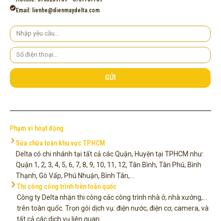
Email: lienhe@dienmaydelta.com
Yêu
cầu
Số
điện
thoại
GỬI
Phạm vi hoạt động
Sửa chữa toàn khu vực TP.HCM
Delta có chi nhánh tại tất cả các Quận, Huyện tại TPHCM như:
Quận 1, 2, 3, 4, 5, 6, 7, 8, 9, 10, 11, 12, Tân Bình, Tân Phú, Bình
Thạnh, Gò Vấp, Phú Nhuận, Bình Tân,...
Thi công công trình trên toàn quốc
Công ty Delta nhận thi công các công trình nhà ở, nhà xưởng,...
trên toàn quốc. Trọn gói dịch vụ: điện nước, điện cơ, camera, và
tất cả các dịch vụ liên quan.