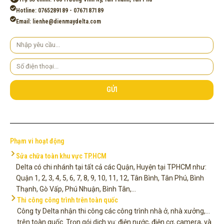
Hotline: 0765289189 - 0767187189
Email: lienhe@dienmaydelta.com
Yêu
cầu
Số
điện
thoại
GỬI
Phạm vi hoạt động
Sửa chữa toàn khu vực TP.HCM
Delta có chi nhánh tại tất cả các Quận, Huyện tại TPHCM như:
Quận 1, 2, 3, 4, 5, 6, 7, 8, 9, 10, 11, 12, Tân Bình, Tân Phú, Bình
Thạnh, Gò Vấp, Phú Nhuận, Bình Tân,...
Thi công công trình trên toàn quốc
Công ty Delta nhận thi công các công trình nhà ở, nhà xưởng,...
trên toàn quốc. Trọn gói dịch vụ: điện nước, điện cơ, camera, và