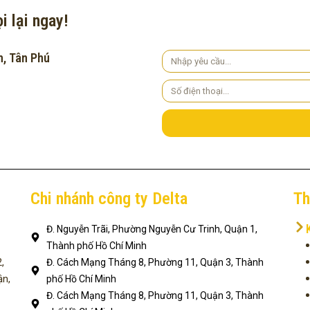
i lại ngay!
h, Tân Phú
Yêu
cầu
Số
điện
thoại
Chi nhánh công ty Delta
Th
Đ. Nguyễn Trãi, Phường Nguyễn Cư Trinh, Quận 1,
Thành phố Hồ Chí Minh
,
Đ. Cách Mạng Tháng 8, Phường 11, Quận 3, Thành
ận,
phố Hồ Chí Minh
Đ. Cách Mạng Tháng 8, Phường 11, Quận 3, Thành