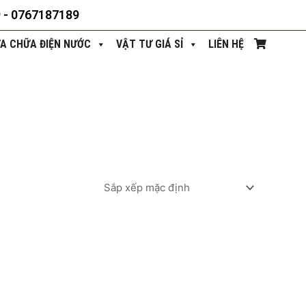
9 - 0767187189
ỬA CHỮA ĐIỆN NƯỚC
VẬT TƯ GIÁ SỈ
LIÊN HỆ