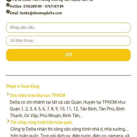
Hotline: 0765289189 - 0767187189
Email: lienhe@dienmaydelta.com
Yêu
cầu
Số
điện
thoại
GỬI
Phạm vi hoạt động
Sửa chữa toàn khu vực TP.HCM
Delta có chi nhánh tại tất cả các Quận, Huyện tại TPHCM như:
Quận 1, 2, 3, 4, 5, 6, 7, 8, 9, 10, 11, 12, Tân Bình, Tân Phú, Bình
Thạnh, Gò Vấp, Phú Nhuận, Bình Tân,...
Thi công công trình trên toàn quốc
Công ty Delta nhận thi công các công trình nhà ở, nhà xưởng,...
trên toàn quốc. Trọn gói dịch vụ: điện nước, điện cơ, camera, và