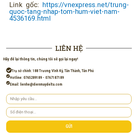
Link gốc:
https://vnexpress.net/trung-
quoc-tang-nhap-tom-hum-viet-nam-
4536169.html
LIÊN HỆ
Hãy để lại thông tin, chúng tôi sẽ gọi lại ngay!
Trụ sở chính: 188 Trương Vĩnh Ký, Tân Thành, Tân Phú
Hotline: 0765289189 - 0767187189
Email: lienhe@dienmaydelta.com
Yêu
cầu
Số
điện
thoại
GỬI