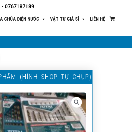
9 - 0767187189
ỬA CHỮA ĐIỆN NƯỚC
VẬT TƯ GIÁ SỈ
LIÊN HỆ
P
H
Ẩ
M
(
H
Ì
N
H
S
H
O
P
T
Ự
C
H
Ụ
P
)