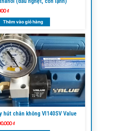
hanol (dầu nghẹt, cồn lạnh)
000
₫
Thêm vào giỏ hàng
 hút chân không VI140SV Value
00.000
₫