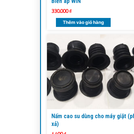
Biến áp WIN
330.000
₫
Thêm vào giỏ hàng
Nấm cao su dùng cho máy giặt (p
xả)
4.400
₫