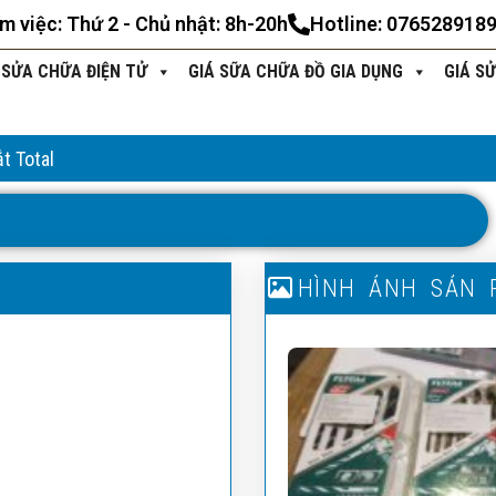
àm việc: Thứ 2 - Chủ nhật: 8h-20h
Hotline: 076528918
 SỬA CHỮA ĐIỆN TỬ
GIÁ SỮA CHỮA ĐỒ GIA DỤNG
GIÁ S
t Total
T
H
Ô
N
G
T
I
N
S
Ả
N
P
H
H
Ì
N
Ẩ
H
M
Ả
N
H
S
Ả
N