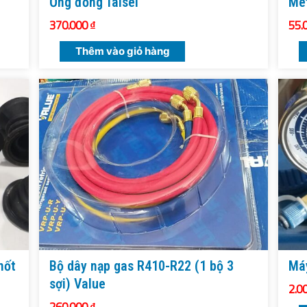
Ống đồng Taisei
Met
370.000
₫
55.
Thêm vào giỏ hàng
hốt
Bộ dây nạp gas R410-R22 (1 bộ 3
Máy
sợi) Value
2.0
260.000
₫