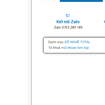
khoan
sắt
Total
số
Kết nối Zalo
lượng
Zalo 0765 289 189
Danh mục
ĐỒ NGHỀ TOTAL
Từ khoá
mũi khoan kim loại