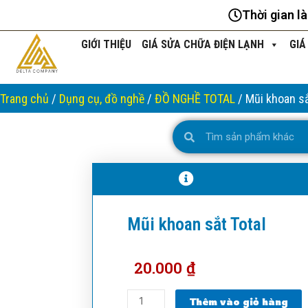
Nhảy
Thời gian l
tới
nội
GIỚI THIỆU
GIÁ SỬA CHỮA ĐIỆN LẠNH
GIÁ
dung
Trang chủ
/
Dụng cụ, đồ nghề
/
ĐỒ NGHỀ TOTAL
/ Mũi khoan sắ
Search
Search
Mũi khoan sắt Total
20.000
₫
Mũi
Thêm vào giỏ hàng