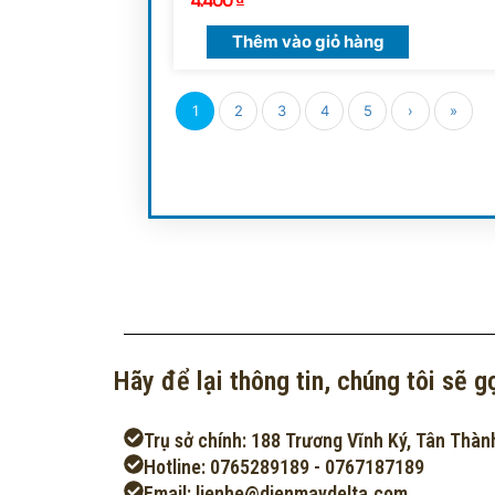
Thêm vào giỏ hàng
1
2
3
4
5
›
»
Hãy để lại thông tin, chúng tôi sẽ gọ
Trụ sở chính: 188 Trương Vĩnh Ký, Tân Thàn
Hotline: 0765289189 - 0767187189
Email: lienhe@dienmaydelta.com