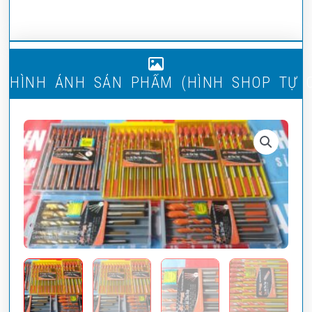
H
(
Ì
M
Ẩ
H
H
Ì
N
H
Ả
N
H
S
Ả
N
P
N
H
S
H
O
P
T
Ự