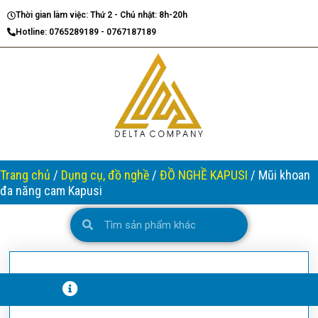
Nhảy
Thời gian làm việc: Thứ 2 - Chủ nhật: 8h-20h
tới
Hotline: 0765289189 - 0767187189
nội
dung
Trang chủ
/
Dụng cụ, đồ nghề
/
ĐỒ NGHỀ KAPUSI
/ Mũi khoan
đa năng cam Kapusi
Search
Search
Ô
N
G
H
T
T
H