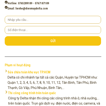
Hotline: 0765289189 - 0767187189
Email: lienhe@dienmaydelta.com
Yêu
cầu
Số
điện
thoại
GỬI
Phạm vi hoạt động
Sửa chữa toàn khu vực TP.HCM
Delta có chi nhánh tại tất cả các Quận, Huyện tại TPHCM như:
Quận 1, 2, 3, 4, 5, 6, 7, 8, 9, 10, 11, 12, Tân Bình, Tân Phú, Bình
Thạnh, Gò Vấp, Phú Nhuận, Bình Tân,...
Thi công công trình trên toàn quốc
Công ty Delta nhận thi công các công trình nhà ở, nhà xưởng,...
trên toàn quốc. Trọn gói dịch vụ: điện nước, điện cơ, camera, và