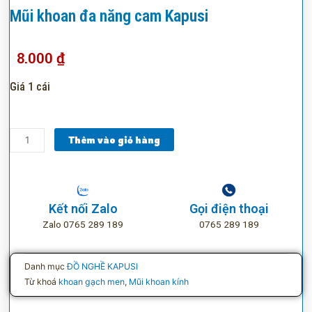
Mũi khoan đa năng cam Kapusi
8.000
₫
Giá 1 cái
Mũi
Thêm vào giỏ hàng
khoan
đa
năng
cam
Kết nối Zalo
Gọi điện thoại
Kapusi
Zalo 0765 289 189
0765 289 189
số
lượng
Danh mục
ĐỒ NGHỀ KAPUSI
Từ khoá
khoan gạch men
,
Mũi khoan kính