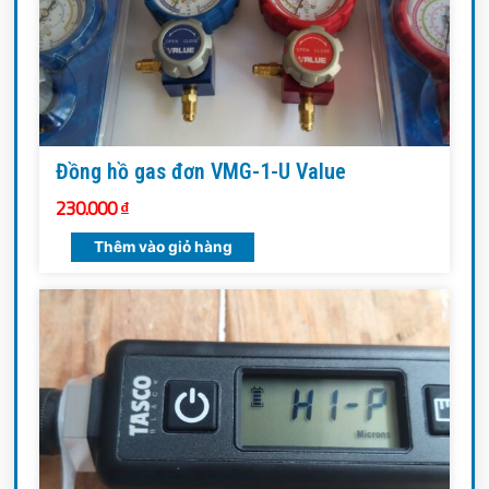
Đồng hồ gas đơn VMG-1-U Value
230.000
₫
Thêm vào giỏ hàng