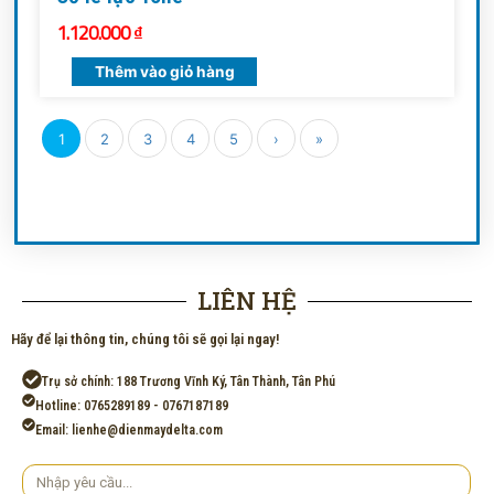
1.120.000
₫
Thêm vào giỏ hàng
1
2
3
4
5
›
»
LIÊN HỆ
Hãy để lại thông tin, chúng tôi sẽ gọi lại ngay!
Trụ sở chính: 188 Trương Vĩnh Ký, Tân Thành, Tân Phú
Hotline: 0765289189 - 0767187189
Email: lienhe@dienmaydelta.com
Yêu