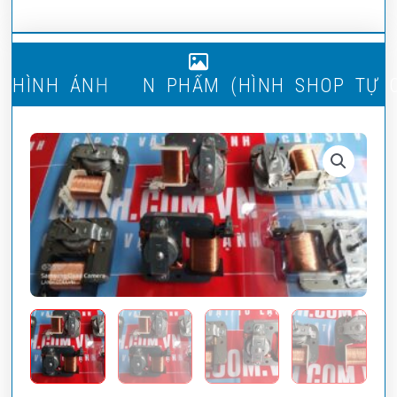
Ì
N
H
H
(
M
H
Ì
N
H
Ả
N
H
S
Ả
N
P
H
Ẩ
T
Ự
S
H
O