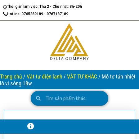
Nhảy
Thời gian làm việc: Thứ 2 - Chủ nhật: 8h-20h
tới
Hotline: 0765289189 - 0767187189
nội
dung
Trang chủ
/
Vật tư điện lạnh
/
VẬT TƯ KHÁC
/ Mô tơ tản nhiệt
lò vi sóng 18w
Search
Search
T
H
Ô
N
G