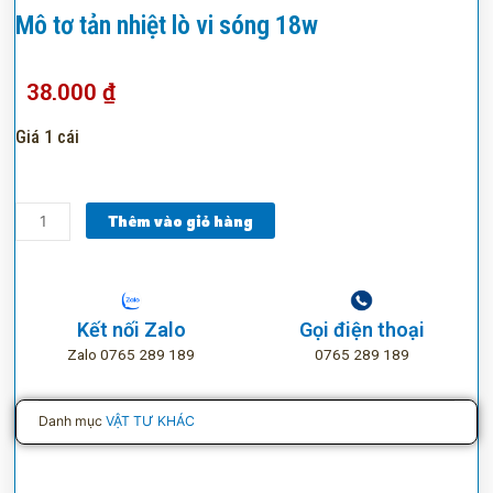
Mô tơ tản nhiệt lò vi sóng 18w
38.000
₫
Giá 1 cái
Mô
Thêm vào giỏ hàng
tơ
tản
nhiệt
lò
Kết nối Zalo
Gọi điện thoại
vi
Zalo 0765 289 189
0765 289 189
sóng
18w
số
Danh mục
VẬT TƯ KHÁC
lượng