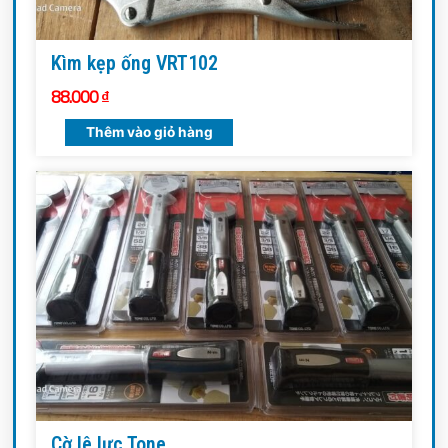
Kìm kẹp ống VRT102
88.000
₫
Thêm vào giỏ hàng
Cờ lê lực Tone