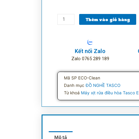
Máy
Thêm vào giỏ hàng
xịt
rửa
điều
hòa
Kết nối Zalo
Tasco
Zalo 0765 289 189
ECO-
Clean
số
Mã SP
ECO-Clean
lượng
Danh mục
ĐỒ NGHỀ TASCO
Từ khoá
Máy xịt rửa điều hòa Tasco
Mô tả