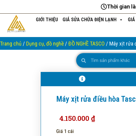
Nhảy
Thời gian l
tới
nội
GIỚI THIỆU
GIÁ SỬA CHỮA ĐIỆN LẠNH
GIÁ
dung
Trang chủ
/
Dụng cụ, đồ nghề
/
ĐỒ NGHỀ TASCO
/ Máy xịt rửa
Search
Search
Máy xịt rửa điều hòa Tas
4.150.000
₫
Giá 1 cái