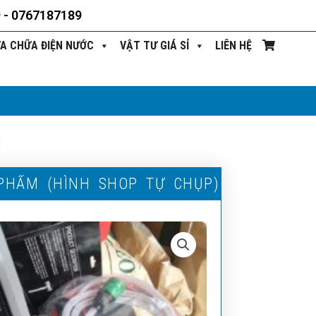
9 - 0767187189
ỬA CHỮA ĐIỆN NƯỚC
VẬT TƯ GIÁ SỈ
LIÊN HỆ
P
H
Ẩ
M
(
H
Ì
N
H
S
H
O
P
T
Ự
C
H
Ụ
P
)