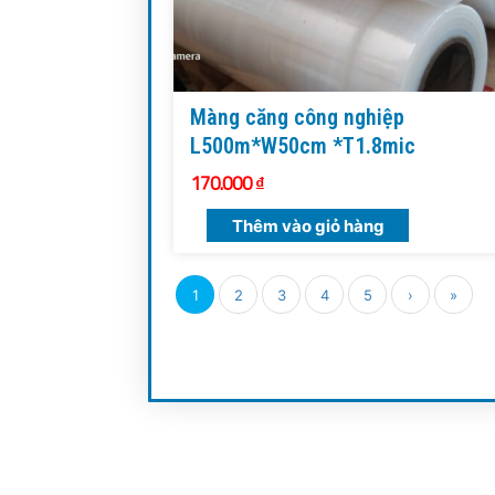
Màng căng công nghiệp
L500m*W50cm *T1.8mic
170.000
₫
Thêm vào giỏ hàng
1
2
3
4
5
›
»