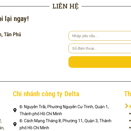
LIÊN HỆ
i lại ngay!
h, Tân Phú
Yêu
cầu
Số
điện
thoại
Chi nhánh công ty Delta
Th
Đ. Nguyễn Trãi, Phường Nguyễn Cư Trinh, Quận 1,
Thành phố Hồ Chí Minh
,
Đ. Cách Mạng Tháng 8, Phường 11, Quận 3, Thành
ận,
phố Hồ Chí Minh