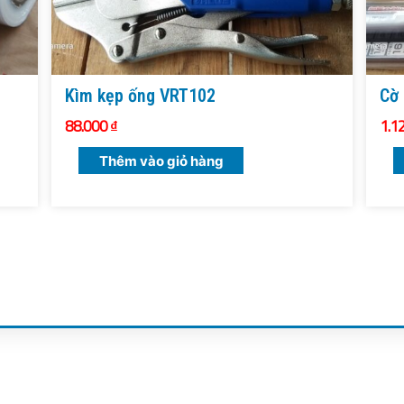
Kìm kẹp ống VRT102
Cờ 
88.000
₫
1.1
Thêm vào giỏ hàng