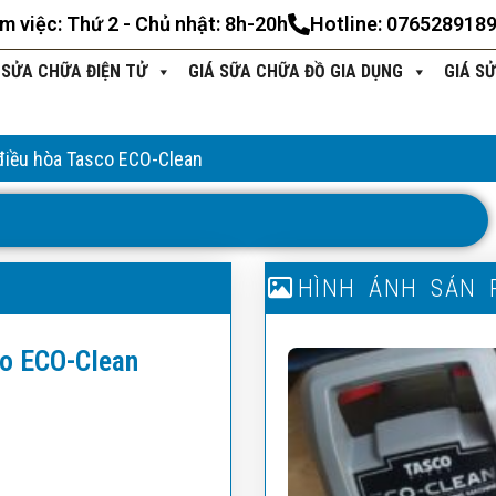
àm việc: Thứ 2 - Chủ nhật: 8h-20h
Hotline: 076528918
 SỬA CHỮA ĐIỆN TỬ
GIÁ SỮA CHỮA ĐỒ GIA DỤNG
GIÁ S
 điều hòa Tasco ECO-Clean
N
S
I
T
Ả
G
T
H
Ô
N
H
H
Ì
N
Ẩ
H
M
Ả
N
H
S
Ả
N
N
P
N
Ả
P
co ECO-Clean