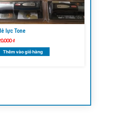
lê lực Tone
20.000
₫
Thêm vào giỏ hàng