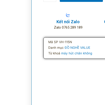
hút
chân
không
VH115N
Kết nối Zalo
Value
Zalo 0765 289 189
số
lượng
Mã SP
VH-115N
Danh mục
ĐỒ NGHỀ VALUE
Từ khoá
máy hút chân không