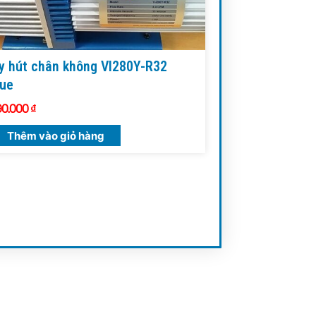
 hút chân không VI280Y-R32
lue
90.000
₫
Thêm vào giỏ hàng