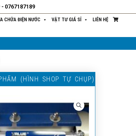
9 - 0767187189
ỬA CHỮA ĐIỆN NƯỚC
VẬT TƯ GIÁ SỈ
LIÊN HỆ
P
H
Ẩ
M
(
H
Ì
N
H
S
H
O
P
T
Ự
C
H
Ụ
P
)