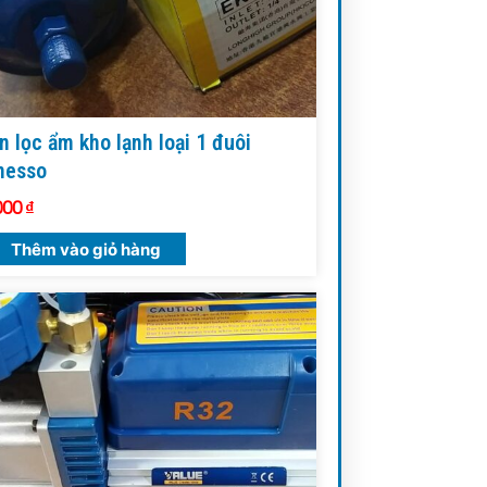
n lọc ẩm kho lạnh loại 1 đuôi
nesso
000
₫
Thêm vào giỏ hàng