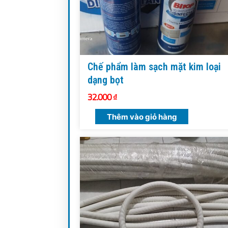
Chế phẩm làm sạch mặt kim loại
dạng bọt
32.000
₫
Thêm vào giỏ hàng