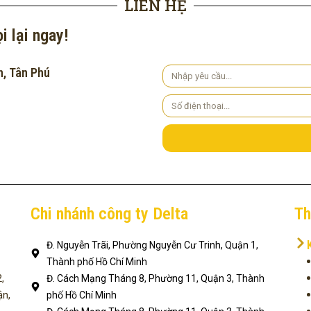
LIÊN HỆ
i lại ngay!
h, Tân Phú
Yêu
cầu
Số
điện
thoại
Chi nhánh công ty Delta
Th
Đ. Nguyễn Trãi, Phường Nguyễn Cư Trinh, Quận 1,
Thành phố Hồ Chí Minh
,
Đ. Cách Mạng Tháng 8, Phường 11, Quận 3, Thành
ận,
phố Hồ Chí Minh