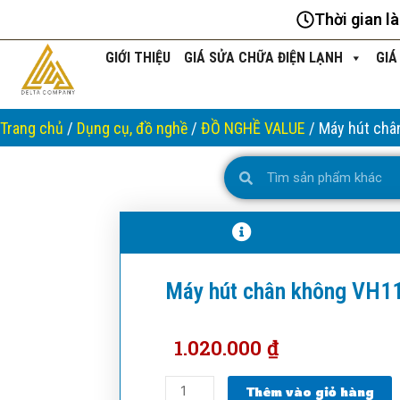
Nhảy
Thời gian l
tới
nội
GIỚI THIỆU
GIÁ SỬA CHỮA ĐIỆN LẠNH
GIÁ
dung
Trang chủ
/
Dụng cụ, đồ nghề
/
ĐỒ NGHỀ VALUE
/ Máy hút châ
Search
Search
Máy hút chân không VH1
1.020.000
₫
Máy
Thêm vào giỏ hàng