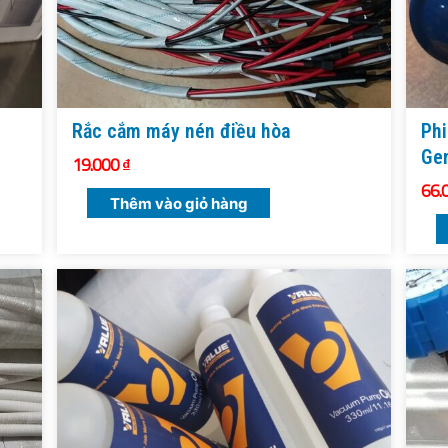
Rắc cắm máy nén điều hòa
Phi
Ge
19.000
₫
66.
Thêm vào giỏ hàng