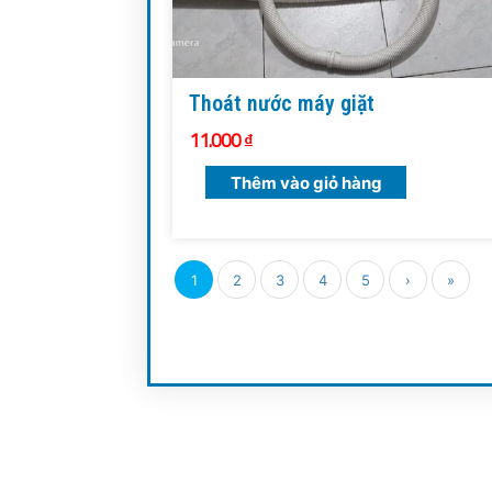
Thoát nước máy giặt
11.000
₫
Thêm vào giỏ hàng
1
2
3
4
5
›
»