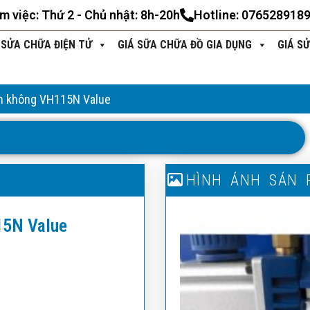
àm việc: Thứ 2 - Chủ nhật: 8h-20h
Hotline: 076528918
 SỬA CHỮA ĐIỆN TỬ
GIÁ SỮA CHỮA ĐỒ GIA DỤNG
GIÁ S
n không VH115N Value
T
H
Ô
N
G
T
I
N
S
Ả
N
P
H
H
Ì
N
Ẩ
H
M
Ả
N
H
S
Ả
N
15N Value