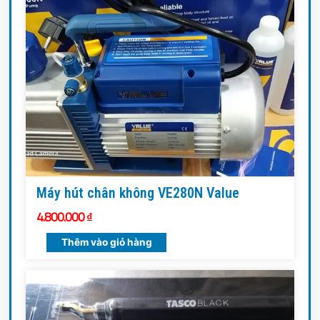
Máy hút chân không VE280N Value
4.800.000
₫
Thêm vào giỏ hàng