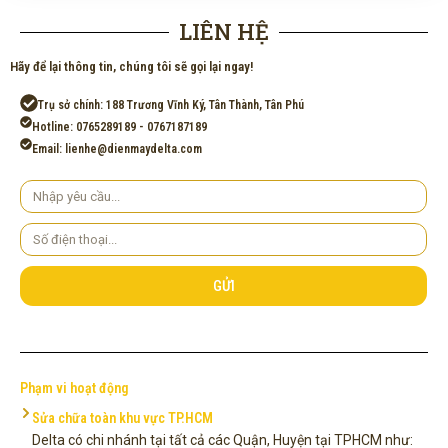
LIÊN HỆ
Hãy để lại thông tin, chúng tôi sẽ gọi lại ngay!
Trụ sở chính: 188 Trương Vĩnh Ký, Tân Thành, Tân Phú
Hotline: 0765289189 - 0767187189
Email: lienhe@dienmaydelta.com
Yêu
cầu
Số
điện
thoại
GỬI
Phạm vi hoạt động
Sửa chữa toàn khu vực TP.HCM
Delta có chi nhánh tại tất cả các Quận, Huyện tại TPHCM như: