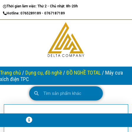
Nhảy
Thời gian làm việc: Thứ 2 - Chủ nhật: 8h-20h
tới
Hotline: 0765289189 - 0767187189
nội
dung
Trang chủ
/
Dụng cụ, đồ nghề
/
ĐỒ NGHỀ TOTAL
/ Máy cưa
xích điện TPC
Search
Search
T
H
Ô
N
G