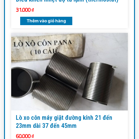
31.000
₫
Thêm vào giỏ hàng
Lò xo côn máy giặt đường kính 21 đến
23mm dài 37 đến 45mm
60.000
₫