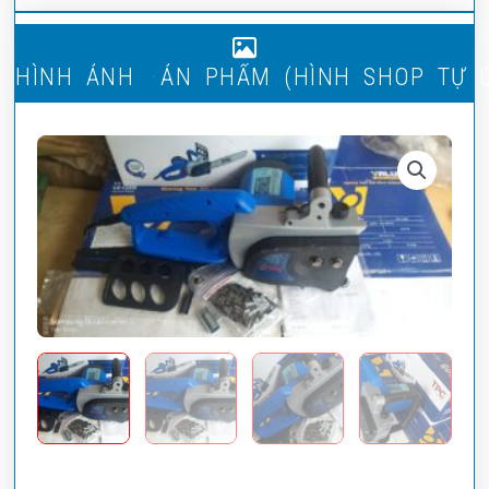
N
H
S
H
Ì
N
H
Ả
N
H
S
Ả
N
P
H
Ẩ
M
(
H
Ì
T
Ự
H
O
P