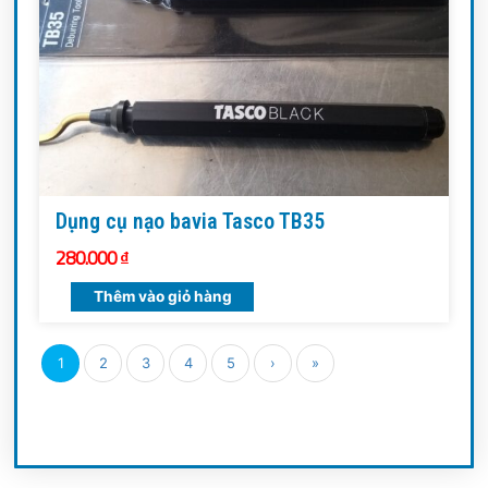
Dụng cụ nạo bavia Tasco TB35
280.000
₫
Thêm vào giỏ hàng
1
2
3
4
5
›
»