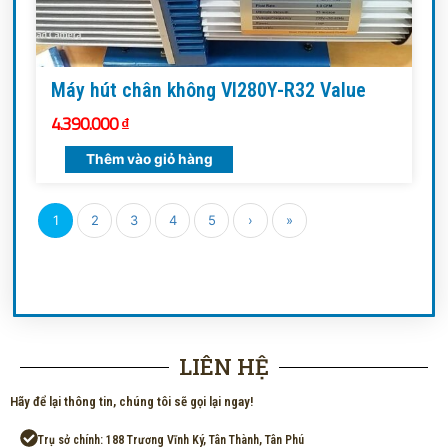
Máy hút chân không VI280Y-R32 Value
4.390.000
₫
Thêm vào giỏ hàng
1
2
3
4
5
›
»
LIÊN HỆ
Hãy để lại thông tin, chúng tôi sẽ gọi lại ngay!
Trụ sở chính: 188 Trương Vĩnh Ký, Tân Thành, Tân Phú