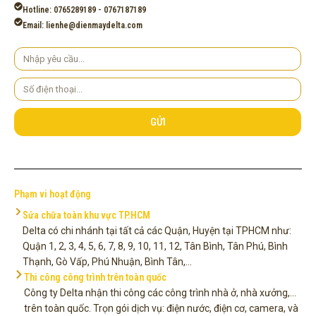
Hotline: 0765289189 - 0767187189
Email: lienhe@dienmaydelta.com
Yêu
cầu
Số
điện
thoại
GỬI
Phạm vi hoạt động
Sửa chữa toàn khu vực TP.HCM
Delta có chi nhánh tại tất cả các Quận, Huyện tại TPHCM như:
Quận 1, 2, 3, 4, 5, 6, 7, 8, 9, 10, 11, 12, Tân Bình, Tân Phú, Bình
Thạnh, Gò Vấp, Phú Nhuận, Bình Tân,...
Thi công công trình trên toàn quốc
Công ty Delta nhận thi công các công trình nhà ở, nhà xưởng,...
trên toàn quốc. Trọn gói dịch vụ: điện nước, điện cơ, camera, và