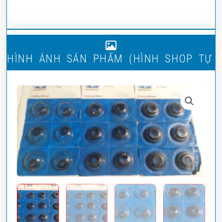
H
Ì
N
H
Ả
N
H
S
Ả
N
P
H
Ẩ
M
(
H
Ì
N
H
S
H
O
P
T
Ự