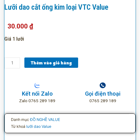
Lưỡi dao cắt ống kim loại VTC Value
30.000
₫
Giá 1 lưỡi
Lưỡi
Thêm vào giỏ hàng
dao
cắt
ống
kim
Kết nối Zalo
Gọi điện thoại
loại
Zalo 0765 289 189
0765 289 189
VTC
Value
số
Danh mục
ĐỒ NGHỀ VALUE
lượng
Từ khoá
lưỡi dao Value