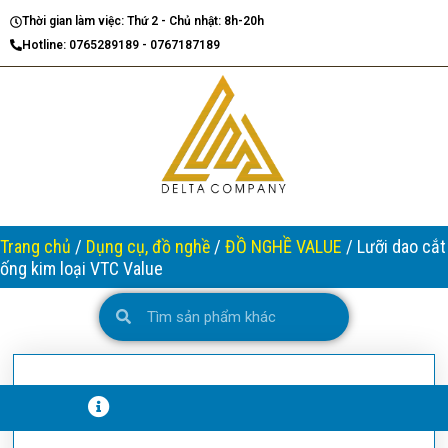
Nhảy
Thời gian làm việc: Thứ 2 - Chủ nhật: 8h-20h
tới
Hotline: 0765289189 - 0767187189
nội
dung
Trang chủ
/
Dụng cụ, đồ nghề
/
ĐỒ NGHỀ VALUE
/ Lưỡi dao cắt
ống kim loại VTC Value
Search
Search
T
H
Ô
N
G