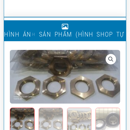
H
Ì
N
H
Ả
N
H
S
Ả
N
P
H
Ẩ
M
(
H
N
H
S
H
O
P
T
Ự