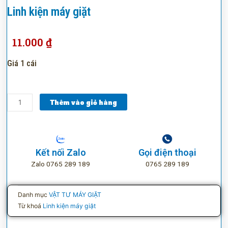
Linh kiện máy giặt
11.000
₫
Giá 1 cái
Linh
Thêm vào giỏ hàng
kiện
máy
giặt
số
Kết nối Zalo
Gọi điện thoại
lượng
Zalo 0765 289 189
0765 289 189
Danh mục
VẬT TƯ MÁY GIẶT
Từ khoá
Linh kiện máy giặt