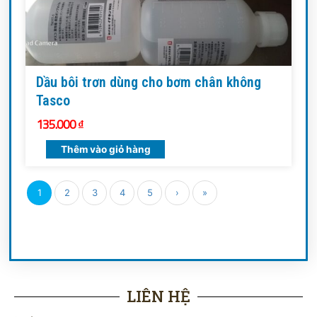
Dầu bôi trơn dùng cho bơm chân không
Tasco
135.000
₫
Thêm vào giỏ hàng
1
2
3
4
5
›
»
LIÊN HỆ