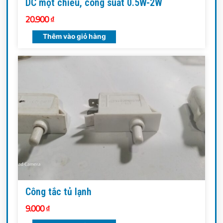
DC một chiều, công suất 0.5W-2W
20.900
₫
Thêm vào giỏ hàng
Công tắc tủ lạnh
9.000
₫