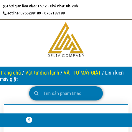
Nhảy
Thời gian làm việc: Thứ 2 - Chủ nhật: 8h-20h
tới
Hotline: 0765289189 - 0767187189
nội
dung
Trang chủ
/
Vật tư điện lạnh
/
VẬT TƯ MÁY GIẶT
/ Linh kiện
máy giặt
Search
Search
T
H
Ô
N
G