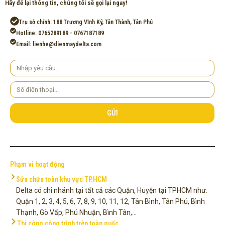
Hãy để lại thông tin, chúng tôi sẽ gọi lại ngay!
Trụ sở chính: 188 Trương Vĩnh Ký, Tân Thành, Tân Phú
Hotline: 0765289189 - 0767187189
Email: lienhe@dienmaydelta.com
Yêu
cầu
Số
điện
thoại
GỬI
Phạm vi hoạt động
Sửa chữa toàn khu vực TP.HCM
Delta có chi nhánh tại tất cả các Quận, Huyện tại TPHCM như:
Quận 1, 2, 3, 4, 5, 6, 7, 8, 9, 10, 11, 12, Tân Bình, Tân Phú, Bình
Thạnh, Gò Vấp, Phú Nhuận, Bình Tân,...
Thi công công trình trên toàn quốc