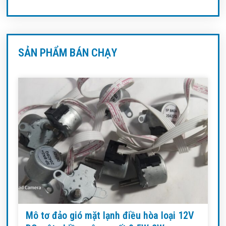
SẢN PHẨM BÁN CHẠY
Mô tơ đảo gió mặt lạnh điều hòa loại 12V