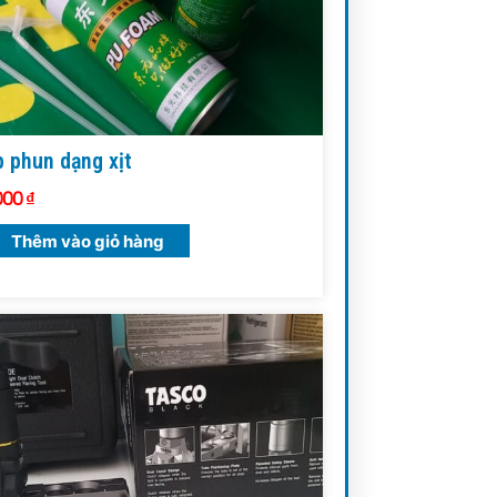
 phun dạng xịt
000
₫
Thêm vào giỏ hàng