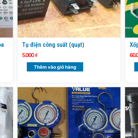
òa
Tụ điện công suất (quạt)
Xốp
5.000
₫
60.
Thêm vào giỏ hàng