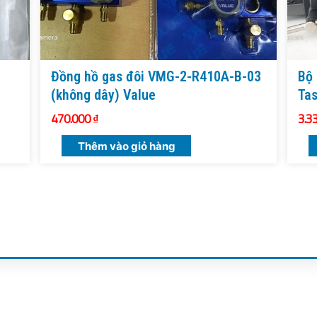
Đồng hồ gas đôi VMG-2-R410A-B-03
Bộ 
(không dây) Value
Ta
470.000
₫
3.3
Thêm vào giỏ hàng