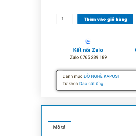
Kéo
Thêm vào giỏ hàng
cắt
ống
nước
42mm
Kết nối Zalo
Kapusi
Zalo 0765 289 189
số
lượng
Danh mục
ĐỒ NGHỀ KAPUSI
Từ khoá
Dao cắt ống
Mô tả