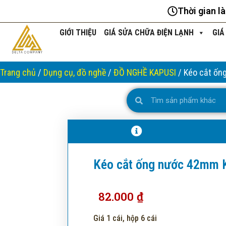
Nhảy
Thời gian l
tới
nội
GIỚI THIỆU
GIÁ SỬA CHỮA ĐIỆN LẠNH
GIÁ
dung
Trang chủ
/
Dụng cụ, đồ nghề
/
ĐỒ NGHỀ KAPUSI
/ Kéo cắt ốn
Search
Search
Kéo cắt ống nước 42mm 
82.000
₫
Giá 1 cái, hộp 6 cái