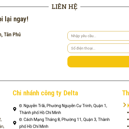
LIÊN HỆ
i lại ngay!
h, Tân Phú
Yêu
cầu
Số
điện
thoại
Chi nhánh công ty Delta
Th
Đ. Nguyễn Trãi, Phường Nguyễn Cư Trinh, Quận 1,
Thành phố Hồ Chí Minh
,
Đ. Cách Mạng Tháng 8, Phường 11, Quận 3, Thành
ận,
phố Hồ Chí Minh