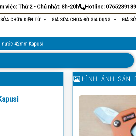
àm việc: Thứ 2 - Chủ nhật: 8h-20h
Hotline: 076528918
 SỬA CHỮA ĐIỆN TỬ
GIÁ SỮA CHỮA ĐỒ GIA DỤNG
GIÁ S
g nước 42mm Kapusi
T
H
Ô
N
G
T
I
N
S
Ả
N
P
H
H
Ì
N
Ẩ
H
M
Ả
N
H
S
Ả
N
Kapusi