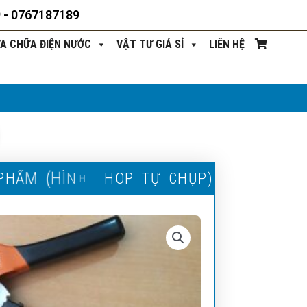
9 - 0767187189
ỬA CHỮA ĐIỆN NƯỚC
VẬT TƯ GIÁ SỈ
LIÊN HỆ
)
P
H
Ẩ
M
(
H
Ì
N
H
S
H
O
P
T
Ự
C
H
Ụ
P