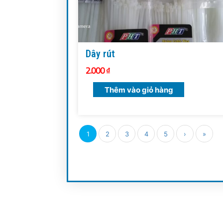
Dây rút
2.000
₫
Thêm vào giỏ hàng
1
2
3
4
5
›
»