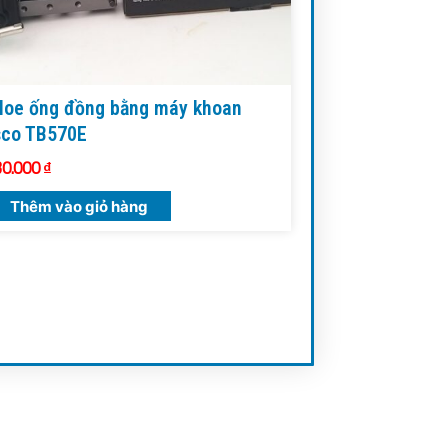
loe ống đồng bằng máy khoan
sco TB570E
30.000
₫
Thêm vào giỏ hàng