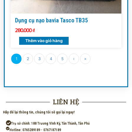
Dụng cụ nạo bavia Tasco TB35
280.000
₫
Thêm vào giỏ hàng
1
2
3
4
5
›
»
LIÊN HỆ
Hãy để lại thông tin, chúng tôi sẽ gọi lại ngay!
Trụ sở chính: 188 Trương Vĩnh Ký, Tân Thành, Tân Phú
Hotline: 0765289189 - 0767187189