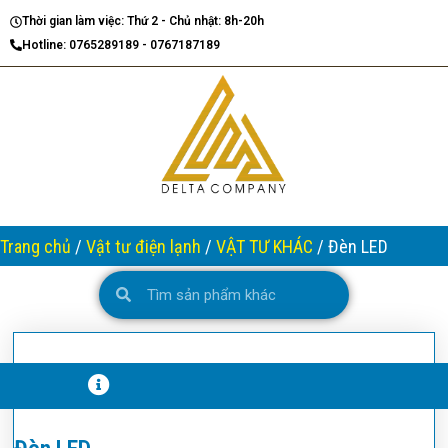
Nhảy
Thời gian làm việc: Thứ 2 - Chủ nhật: 8h-20h
tới
Hotline: 0765289189 - 0767187189
nội
dung
Trang chủ
/
Vật tư điện lạnh
/
VẬT TƯ KHÁC
/ Đèn LED
Search
Search
T
H
Ô
N
G