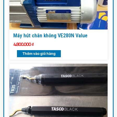
Máy hút chân không VE280N Value
4.800.000
₫
Thêm vào giỏ hàng