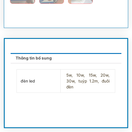
Thông tin bổ sung
5w, 10w, 15w, 20w,
đèn led
30w, tuýp 1.2m, đuôi
đèn