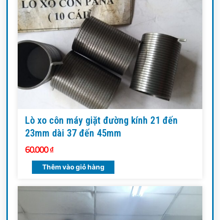
Lò xo côn máy giặt đường kính 21 đến
23mm dài 37 đến 45mm
60.000
₫
Thêm vào giỏ hàng