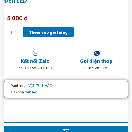
Đèn LED
5.000
₫
Đèn
Thêm vào giỏ hàng
LED
số
lượng
Kết nối Zalo
Gọi điện thoại
Zalo 0765 289 189
0765 289 189
Danh mục
VẬT TƯ KHÁC
Từ khoá
đèn led