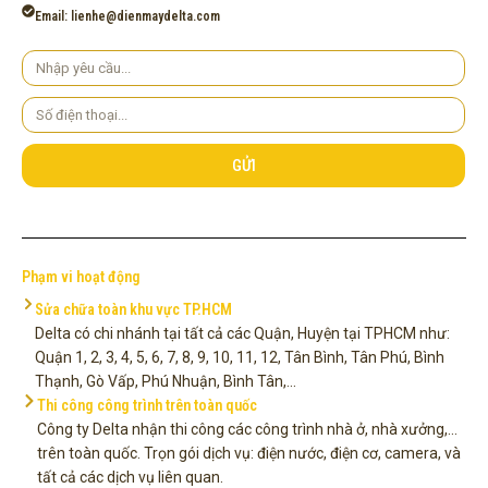
Email: lienhe@dienmaydelta.com
Yêu
cầu
Số
điện
thoại
GỬI
Phạm vi hoạt động
Sửa chữa toàn khu vực TP.HCM
Delta có chi nhánh tại tất cả các Quận, Huyện tại TPHCM như:
Quận 1, 2, 3, 4, 5, 6, 7, 8, 9, 10, 11, 12, Tân Bình, Tân Phú, Bình
Thạnh, Gò Vấp, Phú Nhuận, Bình Tân,...
Thi công công trình trên toàn quốc
Công ty Delta nhận thi công các công trình nhà ở, nhà xưởng,...
trên toàn quốc. Trọn gói dịch vụ: điện nước, điện cơ, camera, và
tất cả các dịch vụ liên quan.