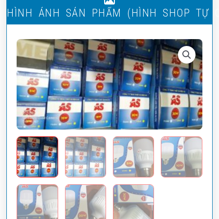
H
Ì
N
H
Ả
N
H
S
Ả
N
P
H
Ẩ
M
(
H
Ì
N
H
S
H
O
P
T
Ự