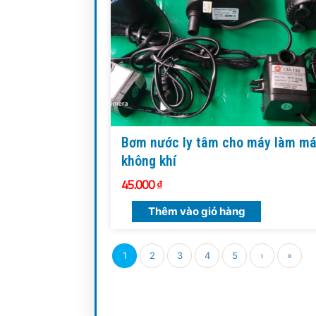
Bơm nước ly tâm cho máy làm má
không khí
45.000
₫
Thêm vào giỏ hàng
1
2
3
4
5
›
»