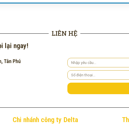
LIÊN HỆ
i lại ngay!
h, Tân Phú
Yêu
cầu
Số
điện
thoại
Chi nhánh công ty Delta
Th