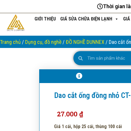
Nhảy
Thời gian l
tới
nội
GIỚI THIỆU
GIÁ SỬA CHỮA ĐIỆN LẠNH
GIÁ
dung
Trang chủ
/
Dụng cụ, đồ nghề
/
ĐỒ NGHỀ DUNNEX
/ Dao cắt ố
Search
Search
Dao cắt ống đồng nhỏ CT
27.000
₫
Giá 1 cái, hộp 25 cái, thùng 100 cái