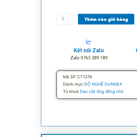
Dao
Thêm vào giỏ hàng
cắt
ống
đồng
nhỏ
Kết nối Zalo
CT-
Zalo 0765 289 189
127
số
lượng
Mã SP
CT127A
Danh mục
ĐỒ NGHỀ DUNNEX
Từ khoá
Dao cắt ống đồng nhỏ