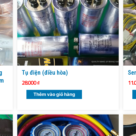
g
Tụ điện (điều hòa)
Sen
mm
28.000
₫
11.
Thêm vào giỏ hàng