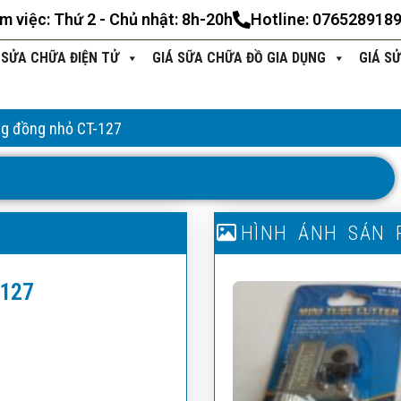
àm việc: Thứ 2 - Chủ nhật: 8h-20h
Hotline: 076528918
 SỬA CHỮA ĐIỆN TỬ
GIÁ SỮA CHỮA ĐỒ GIA DỤNG
GIÁ S
ng đồng nhỏ CT-127
T
H
Ô
N
G
T
I
N
S
Ả
N
P
H
H
Ì
N
Ẩ
H
M
Ả
N
H
S
Ả
N
-127