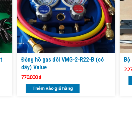
t
Đồng hồ gas đôi VMG-2-R22-B (có
Bộ 
dây) Value
2.2
770.000
₫
Thêm vào giỏ hàng