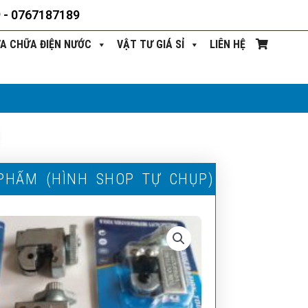
9 - 0767187189
ỬA CHỮA ĐIỆN NƯỚC
VẬT TƯ GIÁ SỈ
LIÊN HỆ
P
H
Ẩ
M
(
H
Ì
N
H
S
H
O
P
T
Ự
C
H
Ụ
P
)