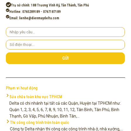
Trụ sở chính: 188 Trương Vĩnh Ký, Tân Thành, Tân Phú
Hotline: 0765289189 - 0767187189
Email: lienhe@dienmaydelta.com
Yêu
cầu
Số
điện
thoại
GỬI
Phạm vi hoạt động
Sửa chữa toàn khu vực TP.HCM
Delta có chi nhánh tại tất cả các Quận, Huyện tại TPHCM như:
Quận 1, 2, 3, 4, 5, 6, 7, 8, 9, 10, 11, 12, Tân Bình, Tân Phú, Bình
Thạnh, Gò Vấp, Phú Nhuận, Bình Tân,...
Thi công công trình trên toàn quốc
Công ty Delta nhận thi công các công trình nhà ở, nhà xưởng,...