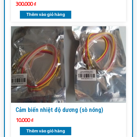
300.000
₫
Thêm vào giỏ hàng
Cảm biến nhiệt độ dương (sò nóng)
10.000
₫
Thêm vào giỏ hàng