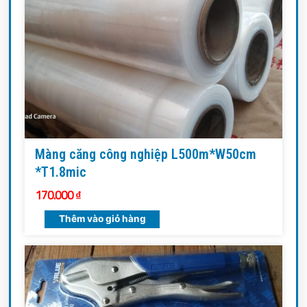
Màng căng công nghiệp L500m*W50cm
*T1.8mic
170.000
₫
Thêm vào giỏ hàng