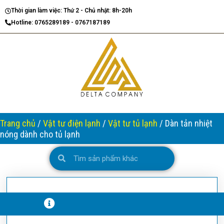
Nhảy
Thời gian làm việc: Thứ 2 - Chủ nhật: 8h-20h
tới
Hotline: 0765289189 - 0767187189
nội
dung
Trang chủ
/
Vật tư điện lạnh
/
Vật tư tủ lạnh
/ Dàn tản nhiệt
nóng dành cho tủ lạnh
Search
Search
T
H
Ô
N
G