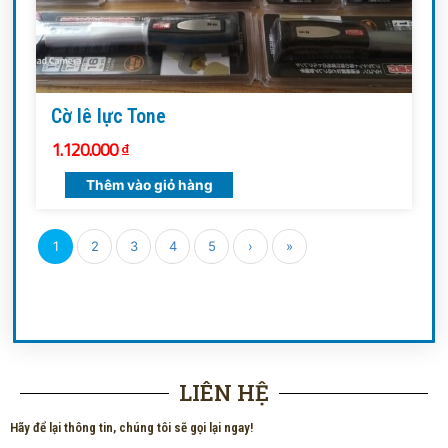
Cờ lê lực Tone
1.120.000
₫
Thêm vào giỏ hàng
1
2
3
4
5
›
»
LIÊN HỆ
Hãy để lại thông tin, chúng tôi sẽ gọi lại ngay!