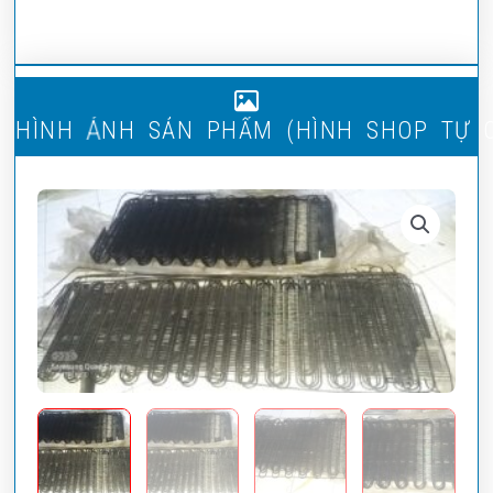
H
Ì
N
H
Ả
N
H
S
Ả
N
P
H
Ẩ
M
(
H
Ì
H
S
H
O
P
T
Ự