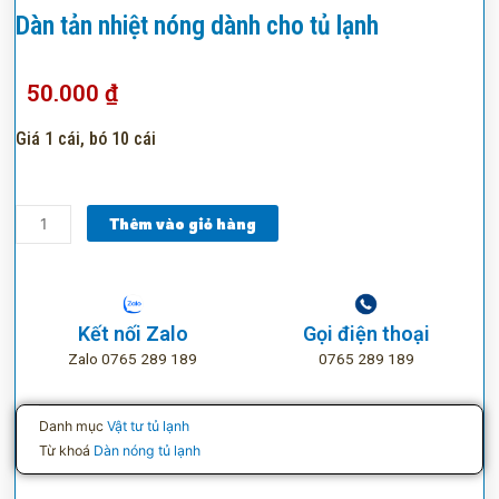
Dàn tản nhiệt nóng dành cho tủ lạnh
50.000
₫
Giá 1 cái, bó 10 cái
Dàn
Thêm vào giỏ hàng
tản
nhiệt
nóng
dành
Kết nối Zalo
Gọi điện thoại
cho
Zalo 0765 289 189
0765 289 189
tủ
lạnh
số
Danh mục
Vật tư tủ lạnh
lượng
Từ khoá
Dàn nóng tủ lạnh