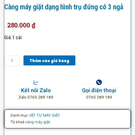
Càng máy giặt dạng hình trụ đứng có 3 ngả
280.000
₫
Giá 1 cái
Càng
Thêm vào giỏ hàng
máy
giặt
dạng
hình
Kết nối Zalo
Gọi điện thoại
trụ
Zalo 0765 289 189
0765 289 189
đứng
có
3
Danh mục
VẬT TƯ MÁY GIẶT
ngả
Từ khoá
càng máy giặt
số
lượng