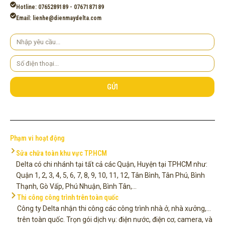
Hotline: 0765289189 - 0767187189
Email: lienhe@dienmaydelta.com
Yêu
cầu
Số
điện
thoại
GỬI
Phạm vi hoạt động
Sửa chữa toàn khu vực TP.HCM
Delta có chi nhánh tại tất cả các Quận, Huyện tại TPHCM như:
Quận 1, 2, 3, 4, 5, 6, 7, 8, 9, 10, 11, 12, Tân Bình, Tân Phú, Bình
Thạnh, Gò Vấp, Phú Nhuận, Bình Tân,...
Thi công công trình trên toàn quốc
Công ty Delta nhận thi công các công trình nhà ở, nhà xưởng,...
trên toàn quốc. Trọn gói dịch vụ: điện nước, điện cơ, camera, và