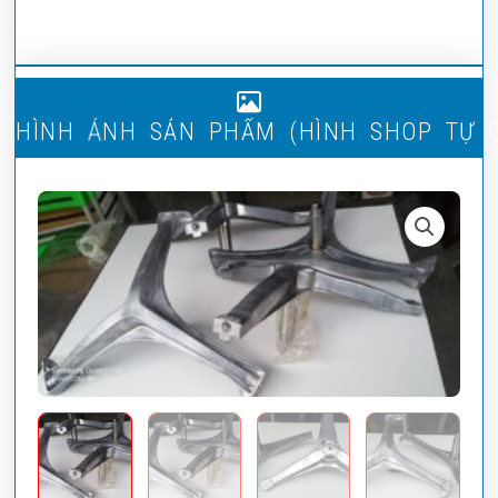
H
Ì
N
H
Ả
N
H
S
Ả
N
P
H
Ẩ
M
(
H
Ì
N
H
S
H
O
P
T
Ự