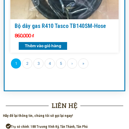
Bộ dây gas R410 Tasco TB140SM-Hose
860.000
₫
Thêm vào giỏ hàng
1
2
3
4
5
›
»
LIÊN HỆ
Hãy để lại thông tin, chúng tôi sẽ gọi lại ngay!
Trụ sở chính: 188 Trương Vĩnh Ký, Tân Thành, Tân Phú