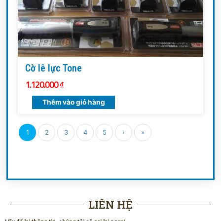
Cờ lê lực Tone
1.120.000
₫
Thêm vào giỏ hàng
1
2
3
4
5
›
»
LIÊN HỆ