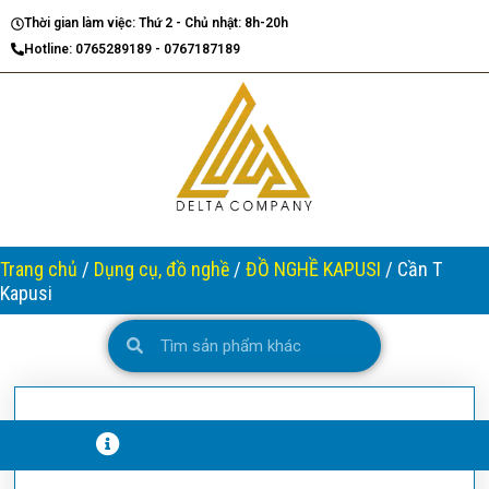
Nhảy
Thời gian làm việc: Thứ 2 - Chủ nhật: 8h-20h
tới
Hotline: 0765289189 - 0767187189
nội
dung
Trang chủ
/
Dụng cụ, đồ nghề
/
ĐỒ NGHỀ KAPUSI
/ Cần T
Kapusi
Search
Search
T
H
Ô
N
G