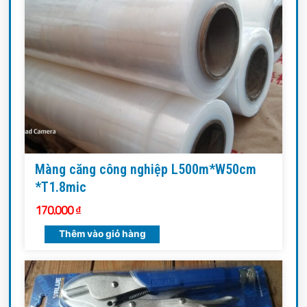
Màng căng công nghiệp L500m*W50cm
*T1.8mic
170.000
₫
Thêm vào giỏ hàng