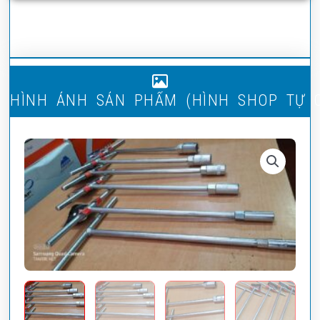
H
Ì
N
H
Ả
N
H
S
Ả
N
P
H
Ẩ
M
(
H
Ì
N
H
S
H
O
P
T
Ự