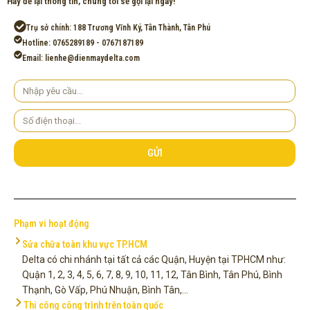
Hãy để lại thông tin, chúng tôi sẽ gọi lại ngay!
Trụ sở chính: 188 Trương Vĩnh Ký, Tân Thành, Tân Phú
Hotline: 0765289189 - 0767187189
Email: lienhe@dienmaydelta.com
Yêu
cầu
Số
điện
thoại
GỬI
Phạm vi hoạt động
Sửa chữa toàn khu vực TP.HCM
Delta có chi nhánh tại tất cả các Quận, Huyện tại TPHCM như:
Quận 1, 2, 3, 4, 5, 6, 7, 8, 9, 10, 11, 12, Tân Bình, Tân Phú, Bình
Thạnh, Gò Vấp, Phú Nhuận, Bình Tân,...
Thi công công trình trên toàn quốc