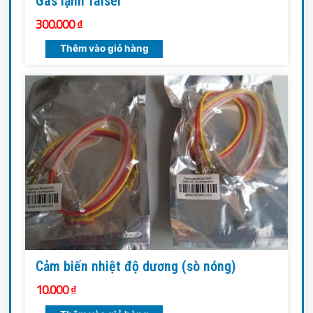
Gas lạnh Taisei
300.000
₫
Thêm vào giỏ hàng
Cảm biến nhiệt độ dương (sò nóng)
10.000
₫