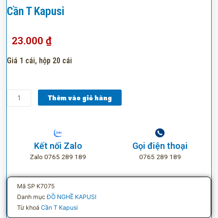
Cần T Kapusi
23.000
₫
Giá 1 cái, hộp 20 cái
Cần
Thêm vào giỏ hàng
T
Kapusi
số
lượng
Kết nối Zalo
Gọi điện thoại
Zalo 0765 289 189
0765 289 189
Mã SP
K7075
Danh mục
ĐỒ NGHỀ KAPUSI
Từ khoá
Cần T Kapusi