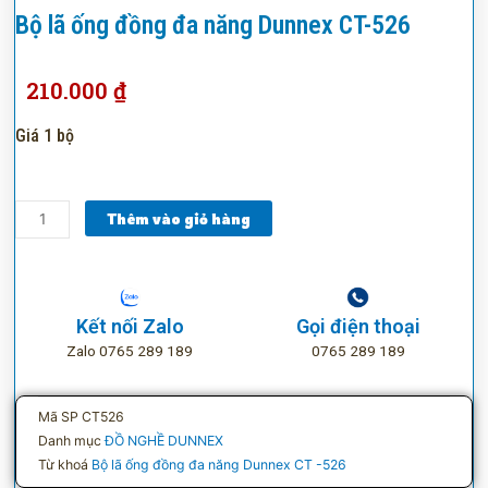
Bộ lã ống đồng đa năng Dunnex CT-526
210.000
₫
Giá 1 bộ
Bộ
Thêm vào giỏ hàng
lã
ống
đồng
đa
Kết nối Zalo
Gọi điện thoại
năng
Zalo 0765 289 189
0765 289 189
Dunnex
CT-
526
Mã SP
CT526
số
Danh mục
ĐỒ NGHỀ DUNNEX
lượng
Từ khoá
Bộ lã ống đồng đa năng Dunnex CT -526