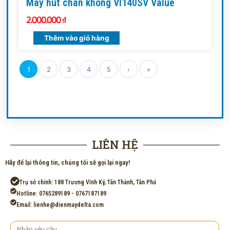
Máy hút chân không VI140SV Value
2.000.000
₫
Thêm vào giỏ hàng
1
2
3
4
5
›
»
LIÊN HỆ
Hãy để lại thông tin, chúng tôi sẽ gọi lại ngay!
Trụ sở chính: 188 Trương Vĩnh Ký, Tân Thành, Tân Phú
Hotline: 0765289189 - 0767187189
Email: lienhe@dienmaydelta.com
Yêu