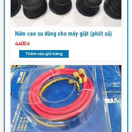
Nấm cao su dùng cho máy giặt (phốt xả)
4.400
₫
Thêm vào giỏ hàng