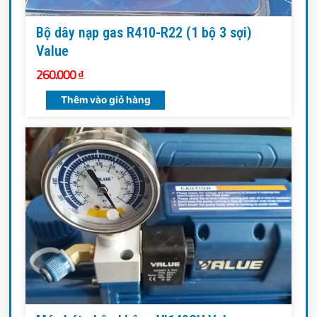
Bộ dây nạp gas R410-R22 (1 bộ 3 sợi)
Value
260.000
₫
Thêm vào giỏ hàng