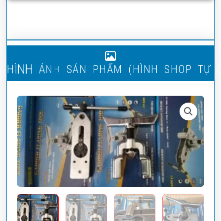
H
H
Ì
N
H
Ả
N
H
S
Ả
N
P
H
Ẩ
M
(
Ì
N
H
S
H
O
P
T
Ự