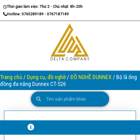
Nhảy
Thời gian làm việc: Thứ 2 - Chủ nhật: 8h-20h
tới
Hotline: 0765289189 - 0767187189
nội
dung
Trang chủ
/
Dụng cụ, đồ nghề
/
ĐỒ NGHỀ DUNNEX
/ Bộ lã ống
đồng đa năng Dunnex CT-526
Search
Search
T
H
Ô
N
G