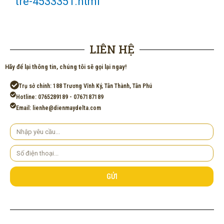
tre-4533351.html
LIÊN HỆ
Hãy để lại thông tin, chúng tôi sẽ gọi lại ngay!
Trụ sở chính: 188 Trương Vĩnh Ký, Tân Thành, Tân Phú
Hotline: 0765289189 - 0767187189
Email: lienhe@dienmaydelta.com
Yêu
cầu
Số
điện
thoại
GỬI