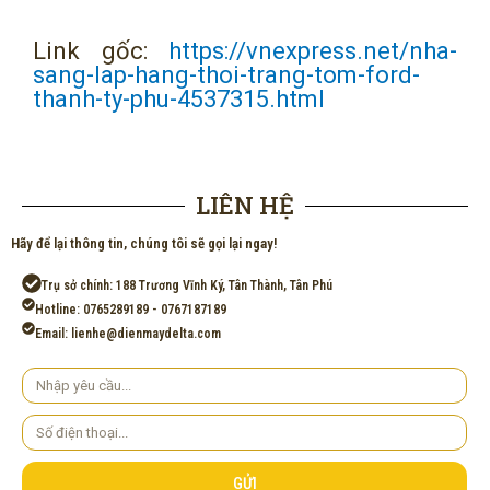
Link gốc:
https://vnexpress.net/nha-
sang-lap-hang-thoi-trang-tom-ford-
thanh-ty-phu-4537315.html
LIÊN HỆ
Hãy để lại thông tin, chúng tôi sẽ gọi lại ngay!
Trụ sở chính: 188 Trương Vĩnh Ký, Tân Thành, Tân Phú
Hotline: 0765289189 - 0767187189
Email: lienhe@dienmaydelta.com
Yêu
cầu
Số
điện
thoại
GỬI