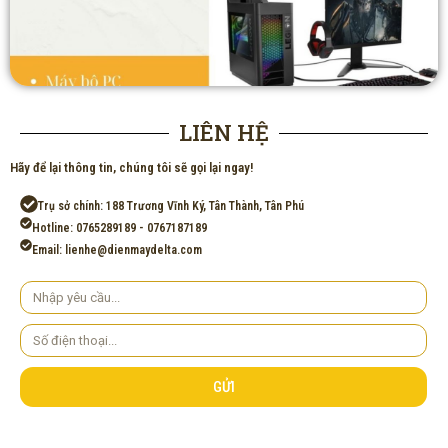
LIÊN HỆ
Hãy để lại thông tin, chúng tôi sẽ gọi lại ngay!
Trụ sở chính: 188 Trương Vĩnh Ký, Tân Thành, Tân Phú
Hotline: 0765289189 - 0767187189
Email: lienhe@dienmaydelta.com
Yêu
cầu
Số
điện
thoại
GỬI