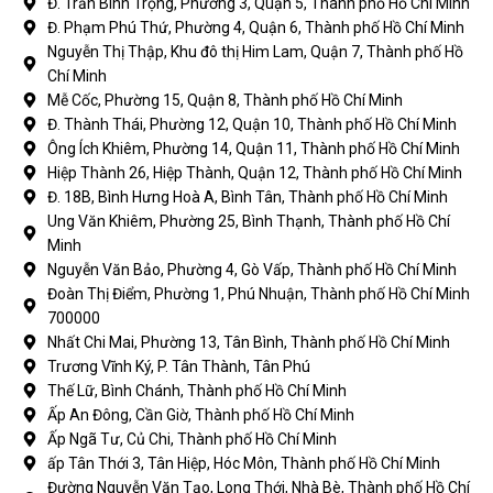
Đ. Trần Bình Trọng, Phường 3, Quận 5, Thành phố Hồ Chí Minh
Đ. Phạm Phú Thứ, Phường 4, Quận 6, Thành phố Hồ Chí Minh
Nguyễn Thị Thập, Khu đô thị Him Lam, Quận 7, Thành phố Hồ
Chí Minh
Mễ Cốc, Phường 15, Quận 8, Thành phố Hồ Chí Minh
Đ. Thành Thái, Phường 12, Quận 10, Thành phố Hồ Chí Minh
Ông Ích Khiêm, Phường 14, Quận 11, Thành phố Hồ Chí Minh
Hiệp Thành 26, Hiệp Thành, Quận 12, Thành phố Hồ Chí Minh
Đ. 18B, Bình Hưng Hoà A, Bình Tân, Thành phố Hồ Chí Minh
Ung Văn Khiêm, Phường 25, Bình Thạnh, Thành phố Hồ Chí
Minh
Nguyễn Văn Bảo, Phường 4, Gò Vấp, Thành phố Hồ Chí Minh
Đoàn Thị Điểm, Phường 1, Phú Nhuận, Thành phố Hồ Chí Minh
700000
Nhất Chi Mai, Phường 13, Tân Bình, Thành phố Hồ Chí Minh
Trương Vĩnh Ký, P. Tân Thành, Tân Phú
Thế Lữ, Bình Chánh, Thành phố Hồ Chí Minh
Ấp An Đông, Cần Giờ, Thành phố Hồ Chí Minh
Ấp Ngã Tư, Củ Chi, Thành phố Hồ Chí Minh
ấp Tân Thới 3, Tân Hiệp, Hóc Môn, Thành phố Hồ Chí Minh
Đường Nguyễn Văn Tạo, Long Thới, Nhà Bè, Thành phố Hồ Chí