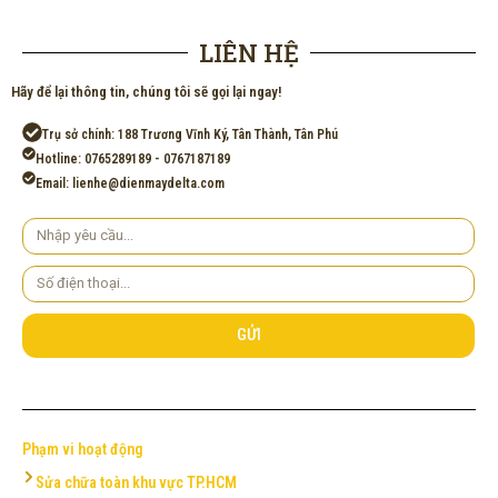
LIÊN HỆ
Hãy để lại thông tin, chúng tôi sẽ gọi lại ngay!
Trụ sở chính: 188 Trương Vĩnh Ký, Tân Thành, Tân Phú
Hotline: 0765289189 - 0767187189
Email: lienhe@dienmaydelta.com
Yêu
cầu
Số
điện
thoại
GỬI
Phạm vi hoạt động
Sửa chữa toàn khu vực TP.HCM