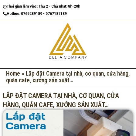
Nhảy
Thời gian làm việc: Thứ 2 - Chủ nhật: 8h-20h
tới
Hotline: 0765289189 - 0767187189
nội
dung
Home
»
Lắp đặt Camera tại nhà, cơ quan, cửa hàng,
quán cafe, xưởng sản xuất…
LẮP ĐẶT CAMERA TẠI NHÀ, CƠ QUAN, CỬA
HÀNG, QUÁN CAFE, XƯỞNG SẢN XUẤT…