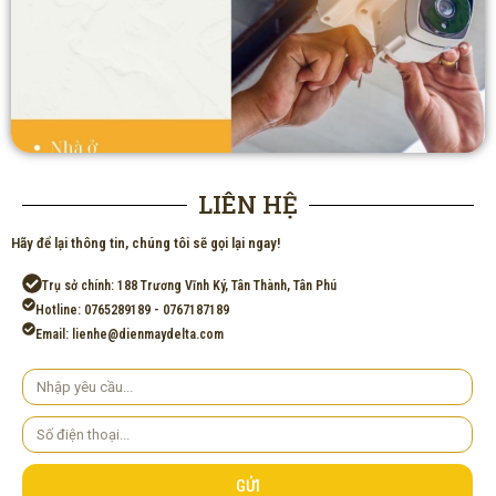
LIÊN HỆ
Hãy để lại thông tin, chúng tôi sẽ gọi lại ngay!
Trụ sở chính: 188 Trương Vĩnh Ký, Tân Thành, Tân Phú
Hotline: 0765289189 - 0767187189
Email: lienhe@dienmaydelta.com
Yêu
cầu
Số
điện
thoại
GỬI