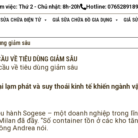
àm việc: Thứ 2 - Chủ nhật: 8h-20h
Hotline: 076528918
 SỬA CHỮA ĐIỆN TỬ
GIÁ SỮA CHỮA ĐỒ GIA DỤNG
GIÁ S
ùng giảm sâu
ẦU VỀ TIÊU DÙNG GIẢM SÂU
cầu về tiêu dùng giảm sâu
i lạm phát và suy thoái kinh tế khiến ngành vậ
 hành Sogese – một doanh nghiệp trong lĩnh 
Milan đã đầy. “Số container tồn ở các kho tă
ông Andrea nói.