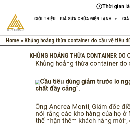
Nhảy
Thời gian l
tới
nội
GIỚI THIỆU
GIÁ SỬA CHỮA ĐIỆN LẠNH
GIÁ
dung
Home
»
Khủng hoảng thừa container do cầu về tiêu d
KHỦNG HOẢNG THỪA CONTAINER DO C
Khủng hoảng thừa container do 
Cầu tiêu dùng giảm trước lo ngạ
chất đầy cảng”.
Ông Andrea Monti, Giám đốc điều
nói rằng các kho hàng của họ ở 
thể nhận thêm khách hàng mới”, 