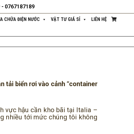
9 - 0767187189
ỬA CHỮA ĐIỆN NƯỚC
VẬT TƯ GIÁ SỈ
LIÊN HỆ
n tải biển rơi vào cảnh “container
vực hậu cần kho bãi tại Italia –
ng nhiều tới mức chúng tôi không