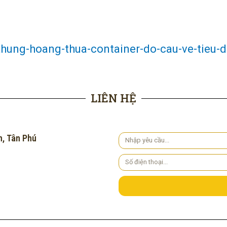
/khung-hoang-thua-container-do-cau-ve-tieu
LIÊN HỆ
h, Tân Phú
Yêu
cầu
Số
điện
thoại