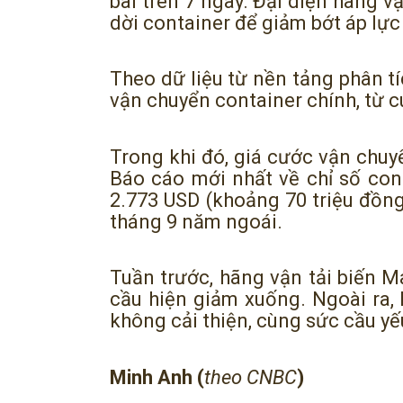
bãi trên 7 ngày. Đại diện hãng v
dời container để giảm bớt áp lực 
Theo dữ liệu từ nền tảng phân tí
vận chuyển container chính, từ c
Trong khi đó, giá cước vận chu
Báo cáo mới nhất về chỉ số con
2.773 USD (khoảng 70 triệu đồng
tháng 9 năm ngoái.
Tuần trước, hãng vận tải biến M
cầu hiện giảm xuống. Ngoài ra, 
không cải thiện, cùng sức cầu yế
Minh Anh (
theo CNBC
)