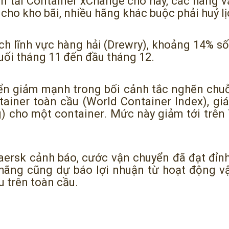
ận tải Container xChange cho hay, các hãng 
cho kho bãi, nhiều hãng khác buộc phải huỷ lị
ch lĩnh vực hàng hải (Drewry), khoảng 14% số
uối tháng 11 đến đầu tháng 12.
yển giảm mạnh trong bối cảnh tắc nghẽn chuỗ
tainer toàn cầu (World Container Index), g
) cho một container. Mức này giảm tới trên 
aersk cảnh báo, cước vận chuyển đã đạt đỉnh
hãng cũng dự báo lợi nhuận từ hoạt động vậ
u trên toàn cầu.