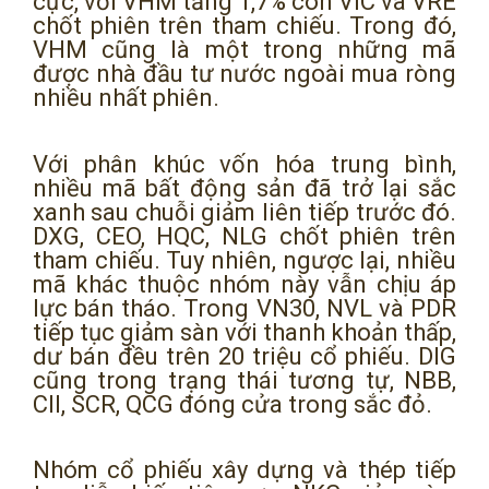
cực, với VHM tăng 1,7% còn VIC và VRE
chốt phiên trên tham chiếu. Trong đó,
VHM cũng là một trong những mã
được nhà đầu tư nước ngoài mua ròng
nhiều nhất phiên.
Với phân khúc vốn hóa trung bình,
nhiều mã bất động sản đã trở lại sắc
xanh sau chuỗi giảm liên tiếp trước đó.
DXG, CEO, HQC, NLG chốt phiên trên
tham chiếu. Tuy nhiên, ngược lại, nhiều
mã khác thuộc nhóm này vẫn chịu áp
lực bán tháo. Trong VN30, NVL và PDR
tiếp tục giảm sàn với thanh khoản thấp,
dư bán đều trên 20 triệu cổ phiếu. DIG
cũng trong trạng thái tương tự, NBB,
CII, SCR, QCG đóng cửa trong sắc đỏ.
Nhóm cổ phiếu xây dựng và thép tiếp