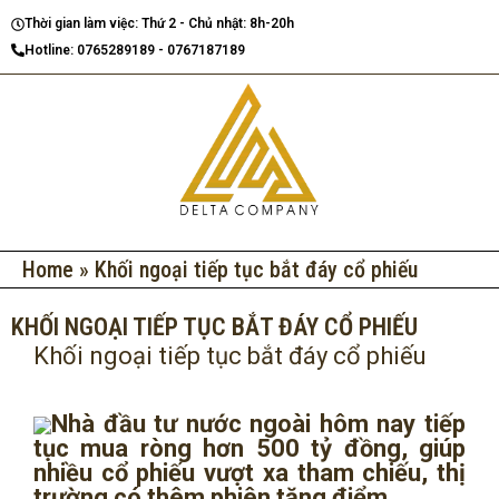
Nhảy
Thời gian làm việc: Thứ 2 - Chủ nhật: 8h-20h
tới
Hotline: 0765289189 - 0767187189
nội
dung
Home
»
Khối ngoại tiếp tục bắt đáy cổ phiếu
KHỐI NGOẠI TIẾP TỤC BẮT ĐÁY CỔ PHIẾU
Khối ngoại tiếp tục bắt đáy cổ phiếu
Nhà đầu tư nước ngoài hôm nay tiếp
tục mua ròng hơn 500 tỷ đồng, giúp
nhiều cổ phiếu vượt xa tham chiếu, thị
trường có thêm phiên tăng điểm.