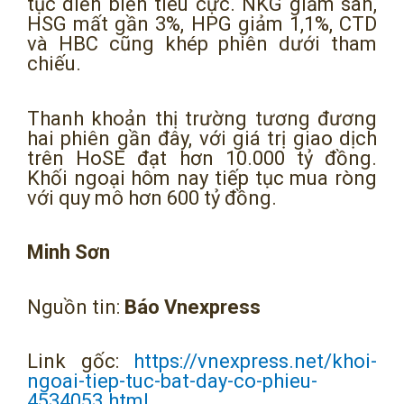
tục diễn biến tiêu cực. NKG giảm sàn,
HSG mất gần 3%, HPG giảm 1,1%, CTD
và HBC cũng khép phiên dưới tham
chiếu.
Thanh khoản thị trường tương đương
hai phiên gần đây, với giá trị giao dịch
trên HoSE đạt hơn 10.000 tỷ đồng.
Khối ngoại hôm nay tiếp tục mua ròng
với quy mô hơn 600 tỷ đồng.
Minh Sơn
Nguồn tin:
Báo Vnexpress
Link gốc:
https://vnexpress.net/khoi-
ngoai-tiep-tuc-bat-day-co-phieu-
4534053.html