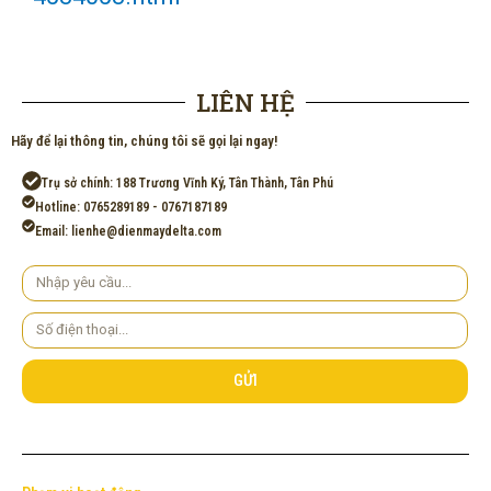
LIÊN HỆ
Hãy để lại thông tin, chúng tôi sẽ gọi lại ngay!
Trụ sở chính: 188 Trương Vĩnh Ký, Tân Thành, Tân Phú
Hotline: 0765289189 - 0767187189
Email: lienhe@dienmaydelta.com
Yêu
cầu
Số
điện
thoại
GỬI