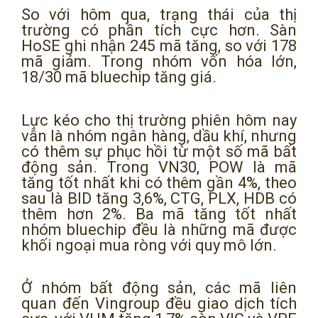
So với hôm qua, trạng thái của thị
trường có phần tích cực hơn. Sàn
HoSE ghi nhận 245 mã tăng, so với 178
mã giảm. Trong nhóm vốn hóa lớn,
18/30 mã bluechip tăng giá.
Lực kéo cho thị trường phiên hôm nay
vẫn là nhóm ngân hàng, dầu khí, nhưng
có thêm sự phục hồi từ một số mã bất
động sản. Trong VN30, POW là mã
tăng tốt nhất khi có thêm gần 4%, theo
sau là BID tăng 3,6%, CTG, PLX, HDB có
thêm hơn 2%. Ba mã tăng tốt nhất
nhóm bluechip đều là những mã được
khối ngoại mua ròng với quy mô lớn.
Ở nhóm bất động sản, các mã liên
quan đến Vingroup đều giao dịch tích